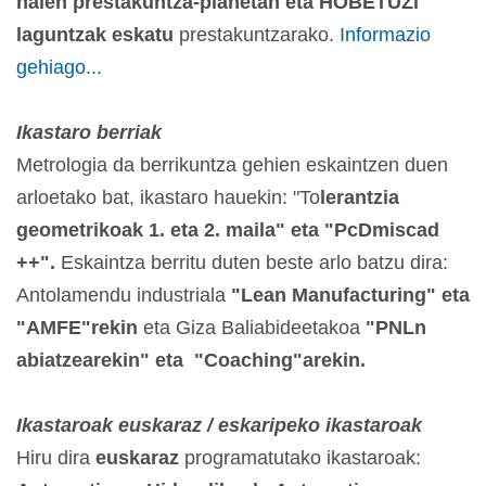
haien prestakuntza-planetan eta HOBETUZi
laguntzak eskatu
prestakuntzarako.
Informazio
gehiago...
Ikastaro berriak
Metrologia da berrikuntza gehien eskaintzen duen
arloetako bat, ikastaro hauekin: "To
lerantzia
geometrikoak 1. eta 2. maila" eta "PcDmiscad
++".
Eskaintza berritu duten beste arlo batzu dira:
Antolamendu industriala
"Lean Manufacturing" eta
"AMFE"rekin
eta Giza Baliabideetakoa
"PNLn
abiatzearekin" eta "Coaching"arekin.
Ikastaroak euskaraz / eskaripeko ikastaroak
Hiru dira
euskaraz
programatutako ikastaroak: