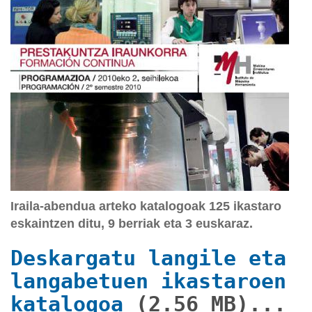
Iraila-abendua arteko katalogoak 125 ikastaro
eskaintzen ditu, 9 berriak eta 3 euskaraz.
Deskargatu langile eta
langabetuen ikastaroen
katalogoa
(2.56 MB)...