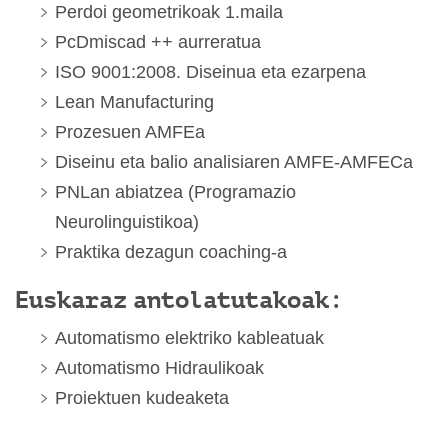
Perdoi geometrikoak 1.maila
PcDmiscad ++ aurreratua
ISO 9001:2008. Diseinua eta ezarpena
Lean Manufacturing
Prozesuen AMFEa
Diseinu eta balio analisiaren AMFE-AMFECa
PNLan abiatzea (Programazio
Neurolinguistikoa)
Praktika dezagun coaching-a
Euskaraz antolatutakoak:
Automatismo elektriko kableatuak
Automatismo Hidraulikoak
Proiektuen kudeaketa