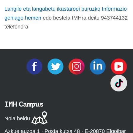
Langile eta langabetu ikastaroei buruzko Informazio
gehiago hemen
edo bestela IMHra deitu 943744132
telefonora
IMH Campus
Nola heldu
Azkue auzoa 1 · Posta kutxa 48 · E-20870 Elgoibar