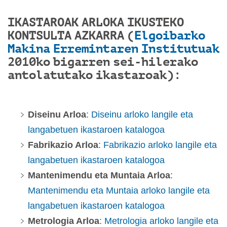
IKASTAROAK ARLOKA IKUSTEKO
KONTSULTA AZKARRA (
Elgoibarko
Makina Erremintaren Institutuak
2010ko bigarren sei-hilerako
antolatutako ikastaroak):
Diseinu Arloa
:
Diseinu arloko langile eta
langabetuen ikastaroen katalogoa
Fabrikazio Arloa
:
Fabrikazio arloko langile eta
langabetuen ikastaroen katalogoa
Mantenimendu eta Muntaia Arloa
:
Mantenimendu eta Muntaia arloko langile eta
langabetuen ikastaroen katalogoa
Metrologia Arloa
:
Metrologia arloko langile eta