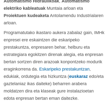
Automatismo Hidraulikoak
,
Automatismo
elektriko kableatuak
Muntaia arloan eta
Proiektuen kudeaketa
Antolamendu Industrialaren
arloan.
Programatutako ikastaro aukera zabalaz gain, IMHk
enpresei ere eskaintzen die eskaripeko
prestakuntza, enpresaren behar, helburu eta
estrategiara egokitzen direnak alegia, eta enpresan
bertan sortzen diren arazoak konpontzeko modurik
eraginkorrena da.
Eskaripeko prestakuntzan
,
edukiak, ordutegia eta hizkuntza (
euskaraz
edo/eta
gaztelaniaz ikas daiteke) beharren arabera
moldatzen dira eta klaseak gure instalazioetan
edota enpresan bertan eman daitezke.