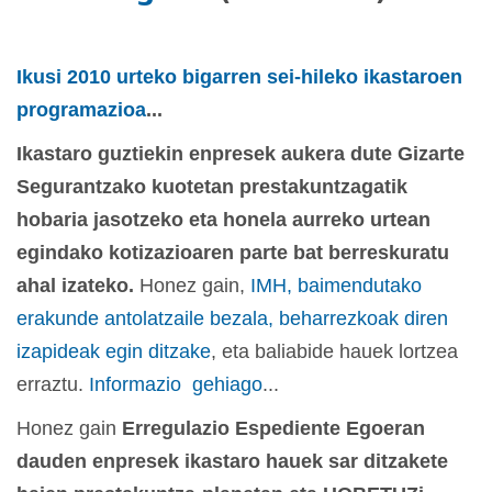
Ikusi 2010 urteko bigarren sei-hileko ikastaroen
programazioa
...
Ikastaro guztiekin enpresek aukera dute Gizarte
Segurantzako kuotetan prestakuntzagatik
hobaria jasotzeko eta honela aurreko urtean
egindako kotizazioaren parte bat berreskuratu
ahal izateko.
Honez gain,
IMH, baimendutako
erakunde antolatzaile bezala, beharrezkoak diren
izapideak egin ditzake
, eta baliabide hauek lortzea
erraztu.
Informazio gehiago
...
Honez gain
Erregulazio Espediente Egoeran
dauden enpresek ikastaro hauek sar ditzakete