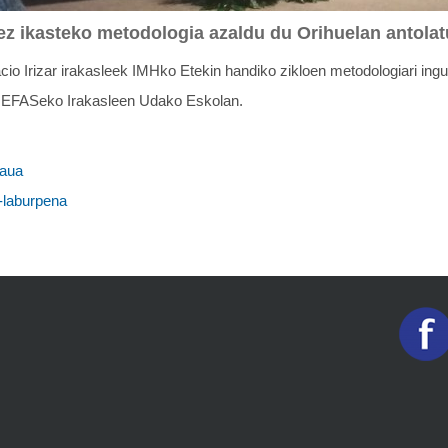
ez ikasteko metodologia azaldu du Orihuelan antola
cio Irizar irakasleek IMHko Etekin handiko zikloen metodologiari ing
n EFASeko Irakasleen Udako Eskolan.
raua
-laburpena