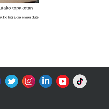
tutako topaketan
uruko hitzaldia eman dute