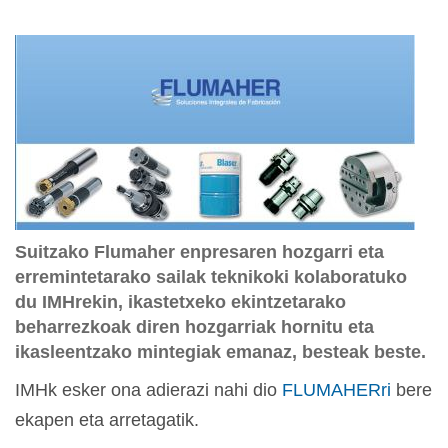
Suitzako Flumaher enpresaren hozgarri eta
erremintetarako sailak teknikoki kolaboratuko
du IMHrekin, ikastetxeko ekintzetarako
beharrezkoak diren hozgarriak hornitu eta
ikasleentzako mintegiak emanaz, besteak beste.
IMHk esker ona adierazi nahi dio
FLUMAHERri
bere
ekapen eta arretagatik.