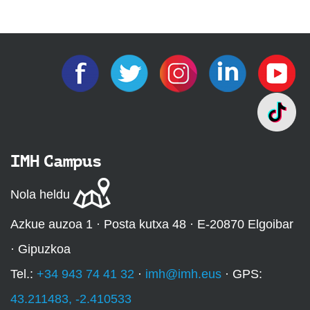
IMH Campus
Nola heldu
Azkue auzoa 1 · Posta kutxa 48 · E-20870 Elgoibar
· Gipuzkoa
Tel.:
+34 943 74 41 32
·
imh@imh.eus
· GPS:
43.211483, -2.410533