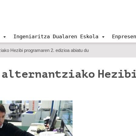
Ingeniaritza Dualaren Eskola
Enprese
ziako Hezibi programaren 2. edizioa abiatu du
n alternantziako Hezib