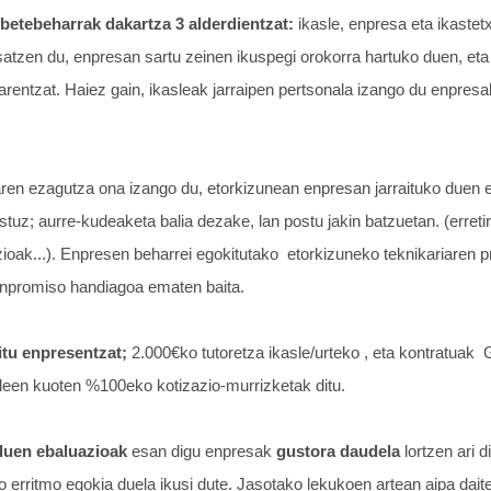
 betebeharrak dakartza 3 alderdientzat:
ikasle, enpresa eta ikastetx
atzen du, enpresan sartu zeinen ikuspegi orokorra hartuko duen, eta
arentzat. Haiez gain, ikasleak jarraipen pertsonala izango du enpresa
earen ezagutza ona izango du, etorkizunean enpresan jarraituko duen 
tuz; aurre-kudeaketa balia dezake, lan postu jakin batzuetan. (erretir
ioak...). Enpresen beharrei egokitutako etorkizuneko teknikariaren 
konpromiso handiagoa ematen baita.
tu enpresentzat;
2.000€ko tutoretza ikasle/urteko , eta kontratuak
leen kuoten %100eko kotizazio-murrizketak ditu.
duen ebaluazioak
esan digu enpresak
gustora daudela
lortzen ari 
 erritmo egokia duela ikusi dute. Jasotako lekukoen artean aipa daite