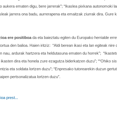
o aukera ematen digu, bere jarrerak”; “Ikaslea pixkana autonomoki lan
kasleak jarrera ona badu, aurrerapena eta emaitzak ziurrak dira. Gure 
zioa ere positiboa
da eta baieztatu egiten du Europako herrialde err
tortua den balioa. Haien iritziz: “Aldi berean ikasi eta lan egiteak nir
n nau, ardurak hartzera eta heldutasuna ematen du horrek”; “Ikastet
ikasten dira eta honela zure ezagutza biderkatzen duzu”; ““Ohiko s
entzia eta soldata lortzen duzu”; “Enpresako tutorearekin duzun gert
raipen pertsonalizatua lortzen duzu”.
oa prest...