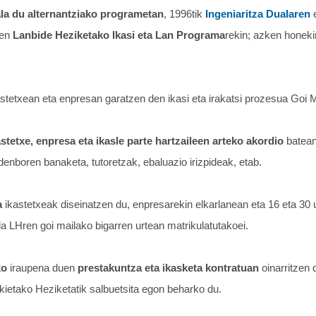
ala du alternantziako programetan
, 1996tik
Ingeniaritza Dualaren
e
zen
Lanbide Heziketako Ikasi eta Lan Programa
rekin; azken honekin
stetxean eta enpresan garatzen den ikasi eta irakatsi prozesua Goi M
astetxe, enpresa eta ikasle parte hartzaileen arteko akordio
batean
denboren banaketa, tutoretzak, ebaluazio irizpideak, etab.
a
ikastetxeak diseinatzen du, enpresarekin elkarlanean eta 16 eta 30 
a LHren goi mailako bigarren urtean matrikulatutakoei.
ko
iraupena duen
prestakuntza eta ikasketa kontratuan
oinarritzen 
kietako Heziketatik salbuetsita egon beharko du.