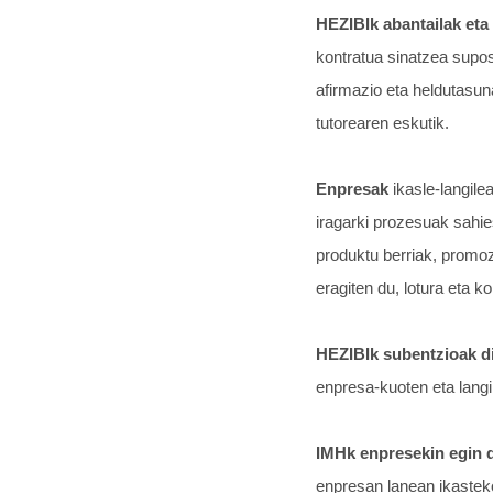
HEZIBIk abantailak eta
kontratua sinatzea supos
afirmazio eta heldutasun
tutorearen eskutik.
Enpresak
ikasle-langil
iragarki prozesuak sahies
produktu berriak, promoz
eragiten du, lotura eta 
HEZIBIk subentzioak di
enpresa-kuoten eta langi
IMHk enpresekin egin 
enpresan lanean ikasteko