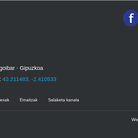
goibar · Gipuzkoa
:
43.211483, -2.410533
Kexak
Emaitzak
Salaketa kanala
We