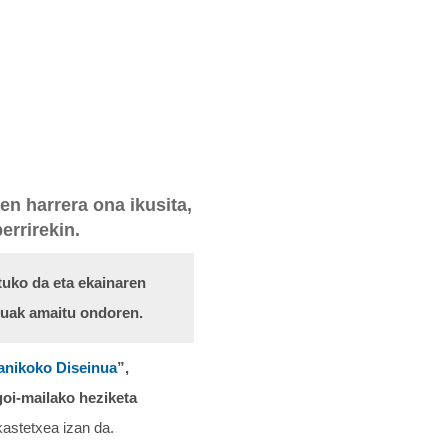
en harrera ona ikusita,
errirekin.
tuko da eta ekainaren
suak amaitu ondoren.
anikoko Diseinua
”,
oi-mailako heziketa
kastetxea izan da.