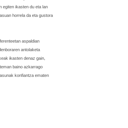
 egiten ikasten du eta lan
kasuan horrela da eta gustora
eferenteetan aspaldian
e denboraren antolaketa
xeak ikasten denaz gain,
isteman baino azkarrago
utasunak konfiantza ematen