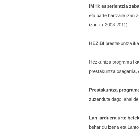
IMH
k
esperientzia zab
eta parte hartzaile izan 
izanik ( 2008-2011).
HEZIBI
prestakuntza ika
Hezkuntza programa
ik
prestakuntza osagarria, 
Prestakuntza program
zuzenduta dago, ahal del
Lan jarduera urte bete
behar du izena eta Lanto