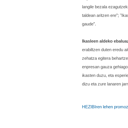
langile bezala ezagutzek
taldean aritzen ere”; "I
gaude”.
Ikasleen aldeko ebalua
erabiltzen duten eredu ai
zehatza egitera behartze
enpresan gauza gehiago 
ikasten duzu, eta esperi
dizu eta zure lanaren jar
HEZIBIren lehen promozi