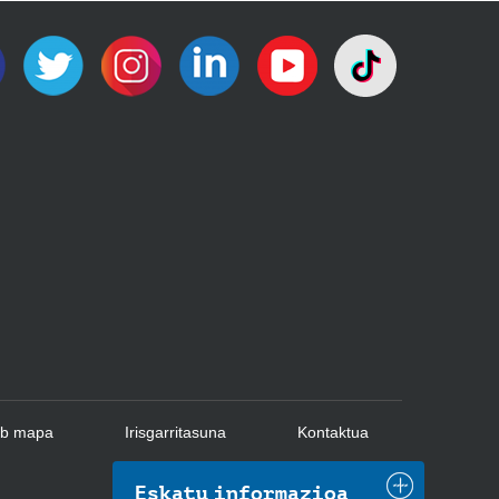
b mapa
Irisgarritasuna
Kontaktua
Eskatu informazioa