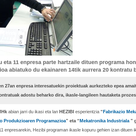
tu eta 11 enpresa parte hartzaile dituen programa hon
ioa abiatuko du ekainaren 14tik aurrera 20 kontratu b
n 27an enpresa interesatuekin proiektuak aurkezteko epea amai
ntratuak adostu beharko dira, ikasle-langileen hautaketa proze
MHk
abian jarri du ikasi eta lan
HEZIBI
esperientzia
“
Fabrikazio Mek
ko Produkzioaren Programazioa
” eta “
Mekatronika Industriala
” g
 11 enpresarekin, Hezibi programan ikasle kopuru gehien izan dituen i