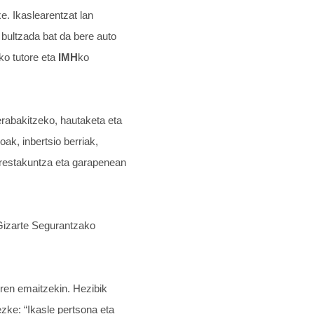
e. Ikaslearentzat lan
 bultzada bat da bere auto
ko tutore eta
IMH
ko
erabakitzeko, hautaketa eta
oak, inbertsio berriak,
prestakuntza eta garapenean
 Gizarte Segurantzako
diren emaitzekin. Hezibik
zke: “Ikasle pertsona eta