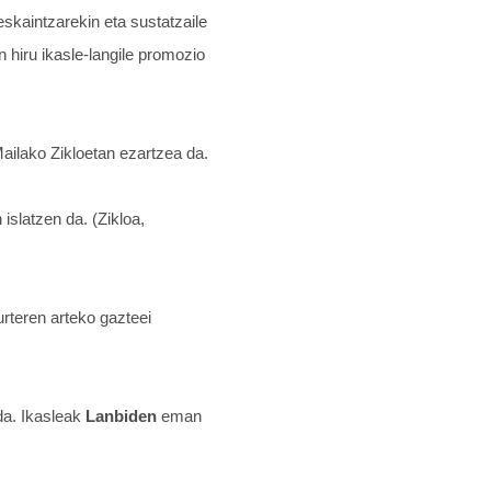
skaintzarekin eta sustatzaile
 hiru ikasle-langile promozio
ailako Zikloetan ezartzea da.
 islatzen da. (Zikloa,
urteren arteko gazteei
da. Ikasleak
Lanbiden
eman