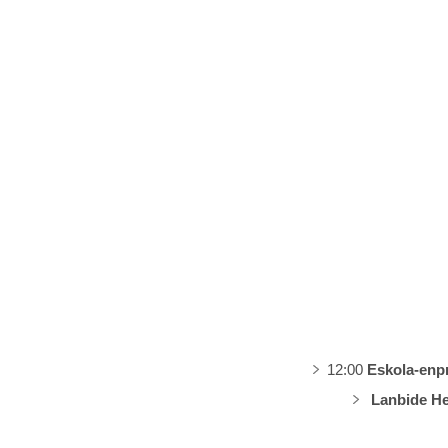
12:00
Eskola-enpr
Lanbide He