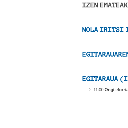
IZEN EMATE
NOLA IRITSI 
EGITARAUARE
EGITARAUA (I
11:00
Ongi etorri