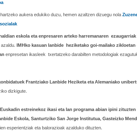
oa
hartzeko aukera edukiko duzu, hemen azaltzen dizuegu nola
Zuzene
sozialak
unaldian eskola eta enpresaren arteko harremanaren ezaugarriak
 azaldu.
IMHko kasuan lanbide heziketako goi-mailako zikloetan
an
enpresetan ikasleek txertatzeko darabilten metodologiak ezagutuk
nbidatuek Frantziako Lanbide Heziketa eta Alemaniako unibert
iko dizkigute.
Euskadin estreinekoz ikasi eta lan programa abian ipini zituzten
anbide Eskola, Santurtziko San Jorge Institutua, Gasteizko Mendi
ien esperientziak eta balorazioak azalduko dituzten.