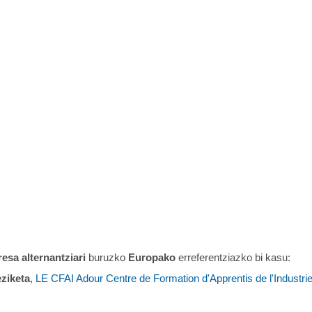
esa alternantziari
buruzko
Europako
erreferentziazko bi kasu:
ziketa
,
LE CFAI Adour Centre de Formation d'Apprentis de l'Industri