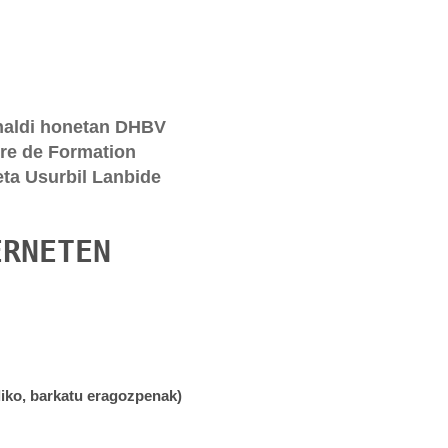
unaldi honetan DHBV
re de Formation
eta Usurbil Lanbide
ERNETEN
uliko, barkatu eragozpenak)