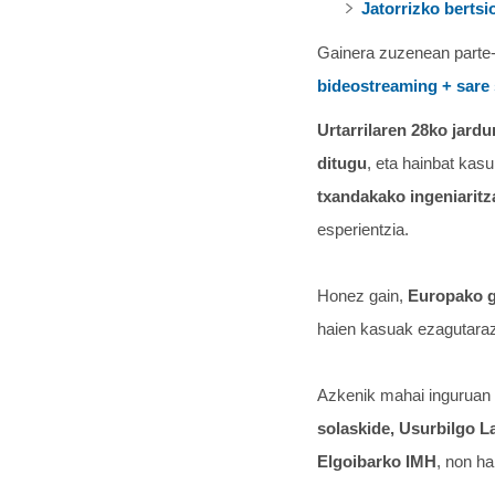
Jatorrizko bertsi
Gainera zuzenean parte-
bideostreaming + sare 
Urtarrilaren 28ko jard
ditugu
, eta hainbat kasu
txandakako ingeniaritz
esperientzia.
Honez gain,
Europako go
haien kasuak ezagutaraz
Azkenik mahai inguruan
solaskide, Usurbilgo L
Elgoibarko IMH
, non ha