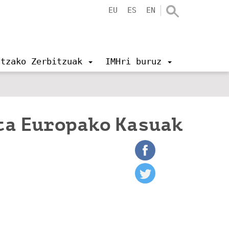
EU
ES
EN
ntzako Zerbitzuak
IMHri buruz
ta Europako Kasuak