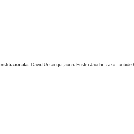
nstituzionala
. David Urzainqui jauna. Eusko Jaurlaritzako Lanbide