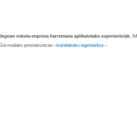
idegoan
eskola-enpresa harremana aplikatutako esperientziak
, I
Goi-mailako prestakuntzan –
txandakako ingeniaritza
–.