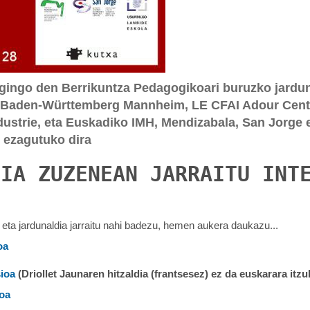
 egingo den Berrikuntza Pedagogikoari buruzko jard
 Baden-Württemberg Mannheim, LE CFAI Adour Cent
ndustrie, eta Euskadiko IMH, Mendizabala, San Jorge 
 ezagutuko dira
DIA ZUZENEAN JARRAITU INT
 eta jardunaldia jarraitu nahi badezu, hemen aukera daukazu...
oa
ioa
(Driollet Jaunaren hitzaldia (frantsesez) ez da euskarara itz
ioa