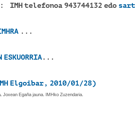
AK:
IMH telefonoa 943744132 edo
sart
IMHRA
...
N ESKUORRIA
...
MH Elgoibar, 2010/01/28)
a
. Joxean Egaña jauna. IMHko Zuzendaria.