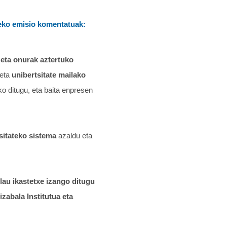
ko emisio komentatuak:
 eta onurak aztertuko
eta
unibertsitate mailako
o ditugu, eta baita enpresen
sitateko sistema
azaldu eta
 lau ikastetxe izango ditugu
zabala Institutua eta