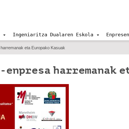
Ingeniaritza Dualaren Eskola
Enprese
a harremanak eta Europako Kasuak
-enpresa harremanak e