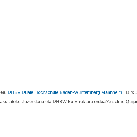
tea
:
DHBV Duale Hochschule Baden-Württemberg Mannheim
. Dirk S
 fakultateko Zuzendaria eta DHBW-ko Errektore ordea/Anselmo Quijad