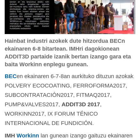
Hainbat industri azokek dute hitzordua BECn
ekainaren 6-8 bitartean. IMHri dagokionean
ADDIT3D partaide izanik bertan izango gara eta
baita Workinn enplegu gunean.
BEC
en ekainaren 6-7-8an aurkituko dituzun azokak
POLVERY ECOCOATING, FERROFORMA2017,
SUBCONTRATACIÓN2017, FITMAQ2017,
PUMP&VALVES2017,
ADDIT3D 2017
,
WORKINN2017, IX FORUM TÉNICO
INTERNACIONAL DE FUNDICIÓN.
IMH
Workinn
lan gunean izango gaituzu ekainaren