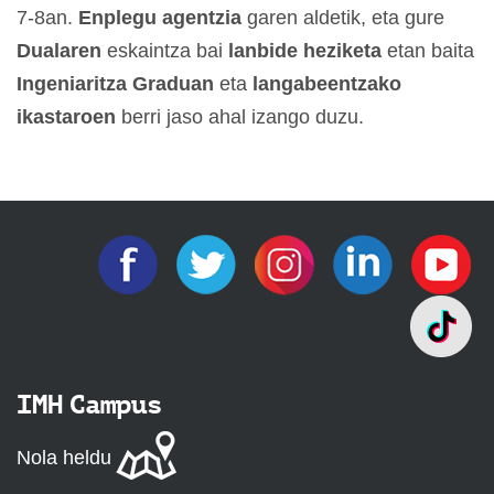
7-8an.
Enplegu agentzia
garen aldetik, eta gure
Dualaren
eskaintza bai
lanbide heziketa
etan baita
Ingeniaritza Graduan
eta
langabeentzako
ikastaroen
berri jaso ahal izango duzu.
IMH Campus
Nola heldu