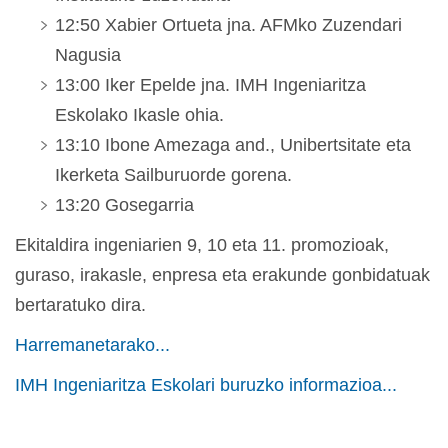
12:50 Xabier Ortueta jna. AFMko Zuzendari
Nagusia
13:00 Iker Epelde jna. IMH Ingeniaritza
Eskolako Ikasle ohia.
13:10 Ibone Amezaga and., Unibertsitate eta
Ikerketa Sailburuorde gorena.
13:20 Gosegarria
Ekitaldira ingeniarien 9, 10 eta 11. promozioak,
guraso, irakasle, enpresa eta erakunde gonbidatuak
bertaratuko dira.
Harremanetarako...
IMH Ingeniaritza Eskolari buruzko informazioa...