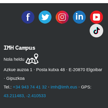
IMH Campus
Nola heldu
Azkue auzoa 1 · Posta kutxa 48 · E-20870 Elgoibar
· Gipuzkoa
Tel.:
+34 943 74 41 32
·
imh@imh.eus
· GPS:
43.211483, -2.410533