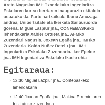
Areto Nagusian IMH Txandakako Ingeniaritza
Eskolaren kurtso berriaren inaugurazio ekitaldia
ospatuko da. Parte hartzaileak: Ibone Amezaga
andrea, Unibertsitate eta Ikerketa Sailburuorde
gorena. Miguel Lazpiur jna., CONFEBASKeko
lehendakaria Xabier Ortueta jna., AFMko
Zuzendari Nagusia. Joxean Egaña jna., IMHko
Zuzendaria. Koldo Nuñez Betelu jna., IMH
Ingeniaritza Eskolako Zuzendaria. Iker Epelde
jna. IMH Ingeniaritza Eskolako Ikasle ohia
Egitaraua:
12:30 Miguel Lazpiur jna., Confebaskeko
lehendakaria
12:40 Joxean Egaña jna., Makina Erremintaren
Institutuko zuzendaria