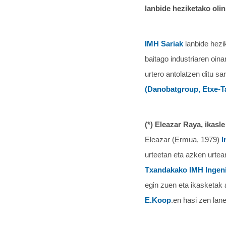
lanbide heziketako oli
IMH Sariak
lanbide hezi
baitago industriaren oina
urtero antolatzen ditu s
(Danobatgroup, Etxe-Ta
(*) Eleazar Raya, ikasle
Eleazar (Ermua, 1979)
I
urteetan eta azken urte
Txandakako IMH Ingeni
egin zuen eta ikasketak
E.Koop
.en hasi zen lan