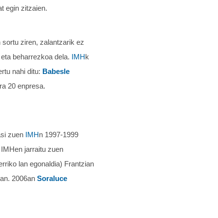
t egin zitzaien.
sortu ziren, zalantzarik ez
a eta beharrezkoa dela.
IMH
k
rtu nahi ditu:
Babesle
ira 20 enpresa.
asi zuen
IMH
n 1997-1999
 IMHen jarraitu zuen
rriko lan egonaldia) Frantzian
nean. 2006an
Soraluce