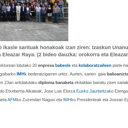
o ikasle sarituak honakoak izan ziren: Izaskun Unanu
 Eleazar Raya. (2 bideo dauzka: orokorra eta Eleazar
ktoreari lotutako 20
enpresa
babesle
eta
kolaboratzaileen
parte-h
lgoibarko
IMH
k bederatzigarren urtez. Aurten, sarien gaia
balioaniz
ren 23an antolatutako
diploma banaketa
ekitaldian banatu ziren sariak
do Etxeberria Alkateak, Jose Luis Elorza
Eusko Jaurlaritza
ko Etenga
ueta
AFM
ko Zuzendari Nagusi eta
IMH
ko Presidenteak eta Joxean 