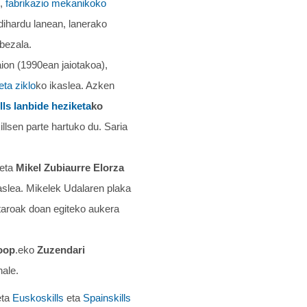
),
fabrikazio mekanikoko
ihardu lanean, lanerako
bezala.
zaion (1990ean jaiotakoa),
ta ziklo
ko ikaslea. Azken
lls
lanbide heziketa
ko
llsen parte hartuko du. Saria
 eta
Mikel Zubiaurre Elorza
aslea. Mikelek Udalaren plaka
staroak doan egiteko aukera
oop
.eko
Zuzendari
nale.
eta
Euskoskills
eta
Spainskills