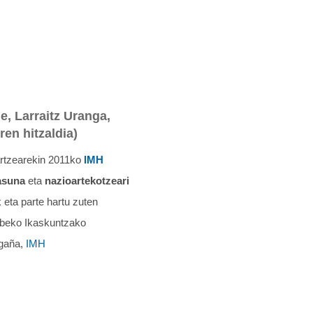
e, Larraitz Uranga,
ren hitzaldia)
artzearekin 2011ko
IMH
tasuna
eta
nazioartekotzeari
 eta parte hartu zuten
beko Ikaskuntzako
Egaña,
IMH