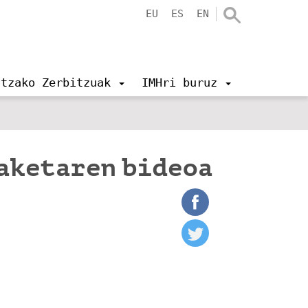
EU
ES
EN
ntzako Zerbitzuak
IMHri buruz
naketaren bideoa