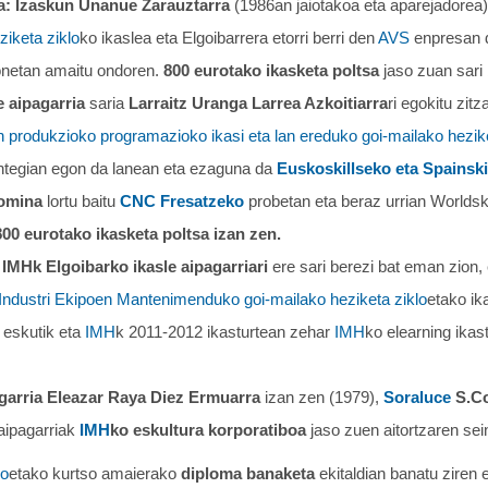
ia: Izaskun Unanue Zarauztarra
(1986an jaiotakoa eta aparejadorea
ziketa ziklo
ko ikaslea eta Elgoibarrera etorri berri den
AVS
enpresan d
onetan amaitu ondoren.
800 eurotako ikasketa poltsa
jaso zuan sari 
e aipagarria
saria
Larraitz Uranga Larrea Azkoitiarra
ri egokitu zit
 produkzioko programazioko ikasi eta lan ereduko goi-mailako hezike
ntegian egon da lanean eta ezaguna da
Euskoskillseko eta Spainski
omina
lortu baitu
CNC Fresatzeko
probetan eta beraz urrian Worldski
800 eurotako ikasketa poltsa izan zen.
IMHk Elgoibarko ikasle aipagarriari
ere sari berezi bat eman zion,
Industri Ekipoen Mantenimenduko goi-mailako heziketa ziklo
etako ik
 eskutik eta
IMH
k 2011-2012 ikasturtean zehar
IMH
ko elearning ika
agarria Eleazar Raya Diez Ermuarra
izan zen (1979),
Soraluce
S.C
 aipagarriak
IMH
ko eskultura korporatiboa
jaso zuen aitortzaren sei
lo
etako kurtso amaierako
diploma banaketa
ekitaldian banatu ziren 