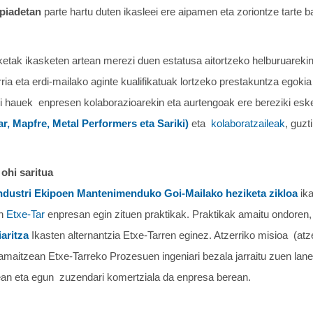
npiadetan
parte hartu duten ikasleei ere aipamen eta zoriontze tarte ba
ketak ikasketen artean merezi duen estatusa aitortzeko helburuarekin 
rria eta erdi-mailako aginte kualifikatuak lortzeko prestakuntza egoki
ari hauek enpresen kolaborazioarekin eta aurtengoak ere bereziki eske
r, Mapfre, Metal Performers eta Sariki)
eta
kolaboratzaileak
, guzt
 ohi saritua
ndustri Ekipoen Mantenimenduko Goi-Mailako heziketa zikloa
ik
an
Etxe-Tar
enpresan egin zituen praktikak. Praktikak amaitu ondoren,
aritza
Ikasten alternantzia Etxe-Tarren eginez. Atzerriko misioa (atze
 amaitzean Etxe-Tarreko Prozesuen ingeniari bezala jarraitu zuen la
ean eta egun zuzendari komertziala da enpresa berean.