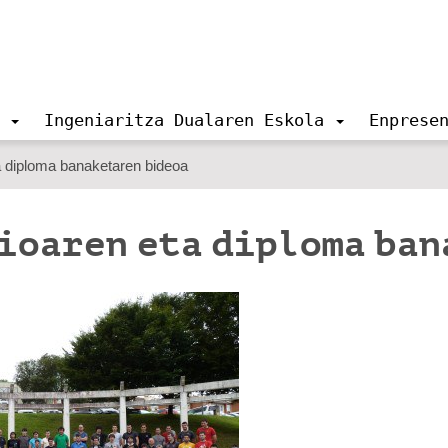
Ingeniaritza Dualaren Eskola
Enprese
a diploma banaketaren bideoa
zioaren eta diploma ba