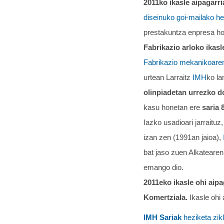
2011ko ikasle aipagarr
diseinuko goi-mailako he
prestakuntza enpresa h
Fabrikazio arloko ikasl
Fabrikazio mekanikoaren
urtean Larraitz
IMH
ko la
olinpiadetan
urrezko d
kasu honetan ere
saria 
Iazko usadioari jarraituz,
izan zen (1991an jaioa),
bat jaso zuen Alkatearen
emango dio.
2011eko ikasle ohi aip
Komertziala.
Ikasle ohi
IMH Sariak
heziketa zik