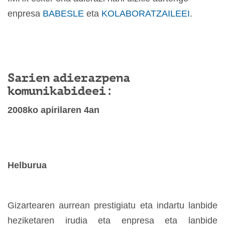
enpresa
BABESLE
eta
KOLABORATZAILEEI
.
Sarien adierazpena
komunikabideei:
2008ko apirilaren 4an
Helburua
Gizartearen aurrean prestigiatu eta indartu lanbide
heziketaren irudia eta enpresa eta lanbide