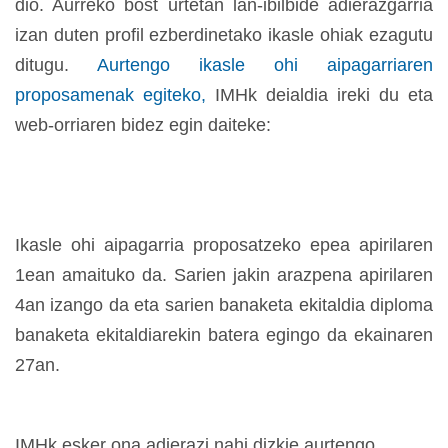
dio. Aurreko bost urtetan lan-ibilbide adierazgarria
izan duten profil ezberdinetako ikasle ohiak ezagutu
ditugu.
Aurtengo ikasle ohi aipagarriaren
proposamenak egiteko,
IMHk deialdia ireki du eta
web-orriaren bidez egin daiteke:
Ikasle ohi aipagarria proposatzeko epea apirilaren
1ean amaituko da. Sarien jakin arazpena apirilaren
4an izango da eta sarien banaketa ekitaldia diploma
banaketa ekitaldiarekin batera egingo da ekainaren
27an.
IMHk esker ona adierazi nahi dizkie aurtengo