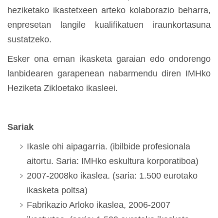
heziketako ikastetxeen arteko kolaborazio beharra,
enpresetan langile kualifikatuen iraunkortasuna
sustatzeko.
Esker ona eman ikasketa garaian edo ondorengo
lanbidearen garapenean nabarmendu diren IMHko
Heziketa Zikloetako ikasleei.
Sariak
Ikasle ohi aipagarria. (ibilbide profesionala
aitortu. Saria: IMHko eskultura korporatiboa)
2007-2008ko ikaslea. (saria: 1.500 eurotako
ikasketa poltsa)
Fabrikazio Arloko ikaslea, 2006-2007