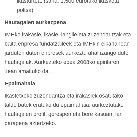
ikasturtea. (saria: 1.500 eurotako ikasketa
poltsa)
Hautagaien aurkezpena
IMHko irakasle, ikasle, langile eta zuzendaritzak eta
baita enpresa fundatzaileek eta IMHkin elkarlanean
jarduten duten enpresek aurkeztu ahal izango dute
hautagaiak. Aurkezteko epea 2008ko apirilaren
1ean amaituko da.
Epaimahaia
Ikastetxeko zuzendaritza eta irakaslek osatutako
talde batek eratuko du epaimahaia, aurkeztutako
hautagaien profil, gorespen eta bere kasuan, lan
garapena aztertzeko.