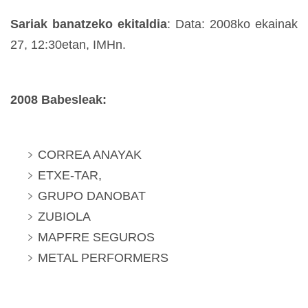
Sariak banatzeko ekitaldia
: Data: 2008ko ekainak
27, 12:30etan, IMHn.
2008 Babesleak:
CORREA ANAYAK
ETXE-TAR,
GRUPO DANOBAT
ZUBIOLA
MAPFRE SEGUROS
METAL PERFORMERS