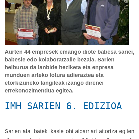
Aurten 44 empresek emango diote babesa sariei,
babesle edo kolaboratzaile bezala. Sarien
helburua da lanbide heziketa eta enpresa
munduen arteko lotura adieraztea eta
etorkizuneko langileak izango direnei
errekonozimendua egitea.
IMH SARIEN 6. EDIZIOA
Sarien atal batek ikasle ohi aiparriari aitortza egiten