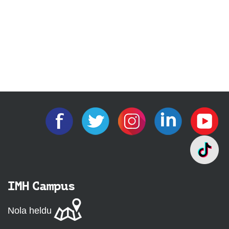
IMH Campus
Nola heldu