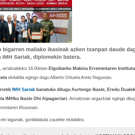
ko bigarren mailako ikasleak azken txanpan daude d
 IMH Sariak, diplomekin batera.
, arratsaldeko 18.00etan
Elgoibarko Makina Erremintaren Institutu
keta
ekitaldia egingo dugu Alberto Ortueta Areto Nagusian.
rretik
IMH Sariak
banatuko ditugu Aurtengo Ikasle, Eredu Dualeko
eta IMHko Ikasle Ohi Aipagarriari.
Amaitzean argazkiak egingo ditug
emintaren Museoan.
zein lagunak, gonbidatuta zaudete ekitaldira.