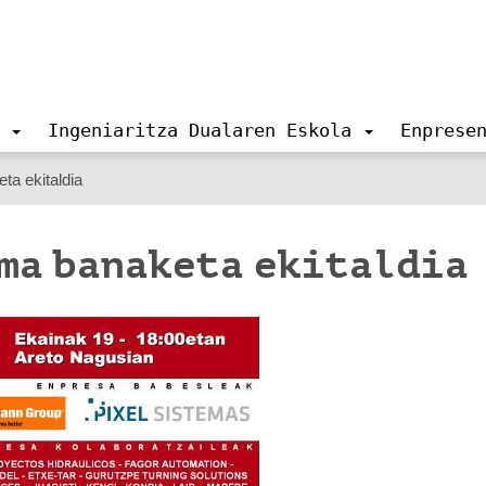
Ingeniaritza Dualaren Eskola
Enprese
ta ekitaldia
oma banaketa ekitaldia