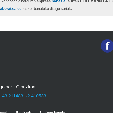
elkarlanean diharduten
enpresa
babesle
(
aurten HOFFMANN GROU
laboratzaileei
esker banatuko ditugu sariak.
goibar · Gipuzkoa
:
43.211483, -2.410533
Kexak
Emaitzak
Salaketa kanala