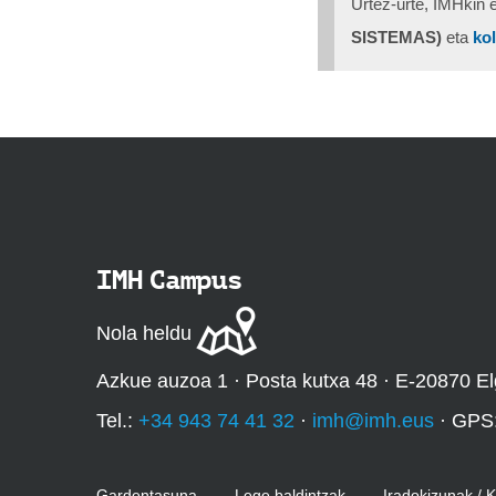
Urtez-urte, IMHkin 
SISTEMAS)
eta
ko
IMH Campus
Nola heldu
Azkue auzoa 1 · Posta kutxa 48 · E-20870 El
Tel.:
+34 943 74 41 32
·
imh@imh.eus
· GPS
Gardentasuna
Lege baldintzak
Iradokizunak / 