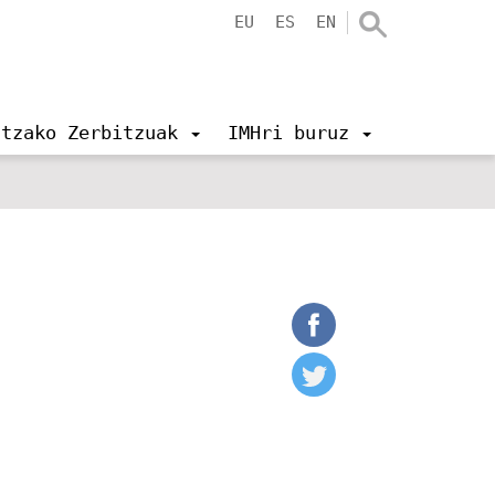
EU
ES
EN
ntzako Zerbitzuak
IMHri buruz