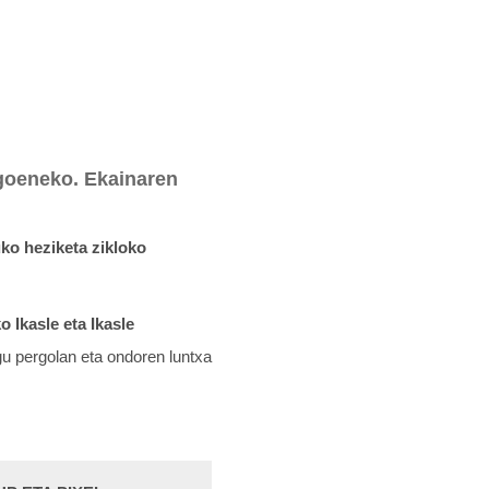
agoeneko. Ekainaren
ko heziketa zikloko
 Ikasle eta Ikasle
u pergolan eta ondoren luntxa