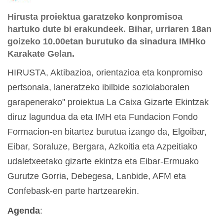
Hirusta proiektua garatzeko konpromisoa
hartuko dute bi erakundeek. Bihar, urriaren 18an
goizeko 10.00etan burutuko da sinadura IMHko
Karakate Gelan.
HIRUSTA, Aktibazioa, orientazioa eta konpromiso
pertsonala, laneratzeko ibilbide soziolaboralen
garapenerako" proiektua La Caixa Gizarte Ekintzak
diruz lagundua da eta IMH eta Fundacion Fondo
Formacion-en bitartez burutua izango da, Elgoibar,
Eibar, Soraluze, Bergara, Azkoitia eta Azpeitiako
udaletxeetako gizarte ekintza eta Eibar-Ermuako
Gurutze Gorria, Debegesa, Lanbide, AFM eta
Confebask-en parte hartzearekin.
Agenda
: