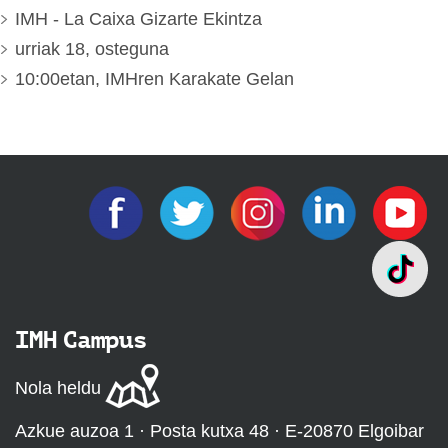
IMH - La Caixa Gizarte Ekintza
urriak 18, osteguna
10:00etan, IMHren Karakate Gelan
IMH Campus
Nola heldu
Azkue auzoa 1 · Posta kutxa 48 · E-20870 Elgoibar