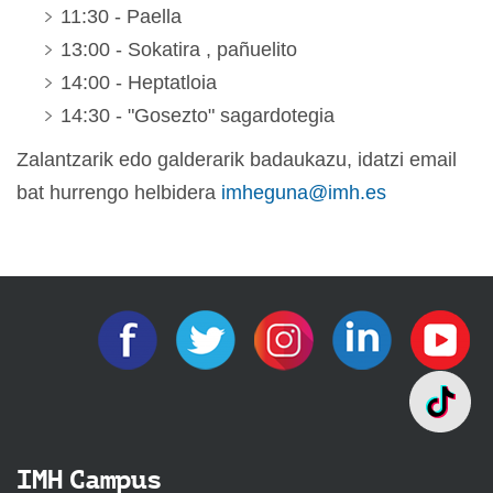
11:30 - Paella
13:00 - Sokatira , pañuelito
14:00 - Heptatloia
14:30 - "Gosezto" sagardotegia
Zalantzarik edo galderarik badaukazu, idatzi email
bat hurrengo helbidera
imheguna@imh.es
IMH Campus