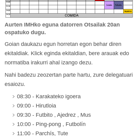
Aurten IMHko eguna datorren Otsailak 20an
ospatuko dugu.
Goian daukazu egun horretan egon behar diren
ekitaldiak. Klick eginda ekitaldian, bere arauak edo
normatiba irakurri ahal izango dezu.
Nahi badezu zeozertan parte hartu, zure delegatuari
esaiozu.
08:30 - Karakateko igoera
09:00 - Hirutloia
09:30 - Futbito , Ajedrez , Mus
10:00 - Ping-pong , Futbolín
11:00 - Parchís, Tute