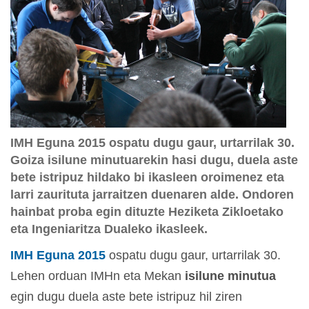
IMH Eguna 2015 ospatu dugu gaur, urtarrilak 30.
Goiza isilune minutuarekin hasi dugu, duela aste
bete istripuz hildako bi ikasleen oroimenez eta
larri zaurituta jarraitzen duenaren alde. Ondoren
hainbat proba egin dituzte Heziketa Zikloetako
eta Ingeniaritza Dualeko ikasleek.
IMH Eguna 2015
ospatu dugu gaur, urtarrilak 30.
Lehen orduan IMHn eta Mekan
isilune minutua
egin dugu duela aste bete istripuz hil ziren