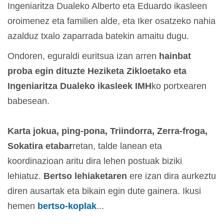
Ingeniaritza Dualeko Alberto eta Eduardo ikasleen
oroimenez eta familien alde, eta Iker osatzeko nahia
azalduz txalo zaparrada batekin amaitu dugu.
Ondoren, eguraldi euritsua izan arren
hainbat
proba egin dituzte Heziketa Zikloetako eta
Ingeniaritza Dualeko ikasleek
IMH
ko portxearen
babesean.
Karta jokua, ping-pona, Triindorra, Zerra-froga,
Sokatira etabar
retan, talde lanean eta
koordinazioan aritu dira lehen postuak biziki
lehiatuz.
Bertso lehiaketaren
ere izan dira aurkeztu
diren ausartak eta bikain egin dute gainera. Ikusi
hemen
bertso-koplak
...