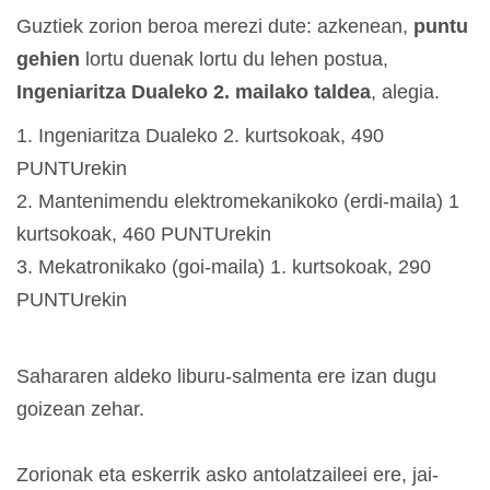
Guztiek zorion beroa merezi dute: azkenean,
puntu
gehien
lortu duenak lortu du lehen postua,
Ingeniaritza Dualeko 2. mailako taldea
, alegia.
1. Ingeniaritza Dualeko 2. kurtsokoak, 490
PUNTUrekin
2. Mantenimendu elektromekanikoko (erdi-maila) 1
kurtsokoak, 460 PUNTUrekin
3. Mekatronikako (goi-maila) 1. kurtsokoak, 290
PUNTUrekin
Sahararen aldeko liburu-salmenta ere izan dugu
goizean zehar.
Zorionak eta eskerrik asko antolatzaileei ere, jai-