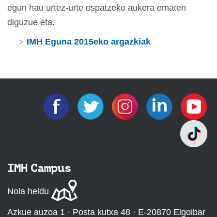
egun hau urtez-urte ospatzeko aukera ematen
diguzue eta.
IMH Eguna 2015eko argazkiak
IMH Campus
Nola heldu
Azkue auzoa 1 · Posta kutxa 48 · E-20870 Elgoibar