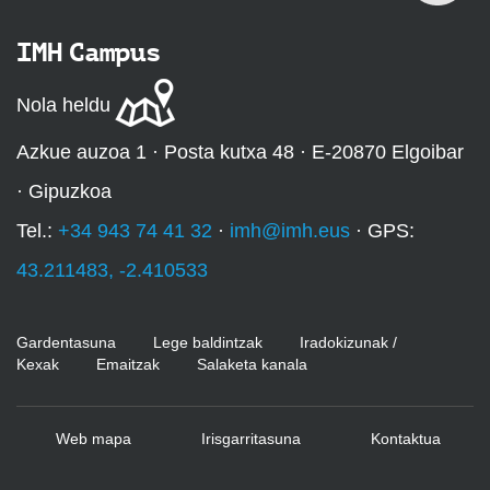
IMH Campus
Nola heldu
Azkue auzoa 1 · Posta kutxa 48 · E-20870 Elgoibar
· Gipuzkoa
Tel.:
+34 943 74 41 32
·
imh@imh.eus
· GPS:
43.211483, -2.410533
Gardentasuna
Lege baldintzak
Iradokizunak /
Kexak
Emaitzak
Salaketa kanala
Web mapa
Irisgarritasuna
Kontaktua