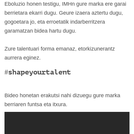
Eboluzio honen testigu, IMHn gure marka ere garai
berrietara ekarri dugu. Geure izaera aztertu dugu,
gogoetara jo, eta erroetatik indarberritzera
garamatzan bidea hartu dugu.
Zure talentuari forma emanaz, etorkizunerantz
aurrera eginez.
#shapeyourtalent
Bideo honetan erakutsi nahi dizuegu gure marka
berriaren funtsa eta itxura.