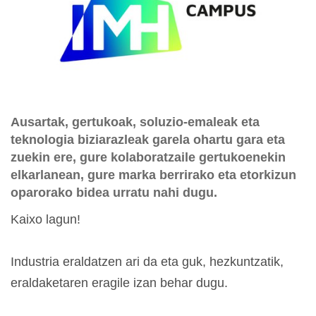
Ausartak, gertukoak, soluzio-emaleak eta
teknologia biziarazleak garela ohartu gara eta
zuekin ere, gure kolaboratzaile gertukoenekin
elkarlanean, gure marka berrirako eta etorkizun
oparorako bidea urratu nahi dugu.
Kaixo lagun!
Industria eraldatzen ari da eta guk, hezkuntzatik,
eraldaketaren eragile izan behar dugu.