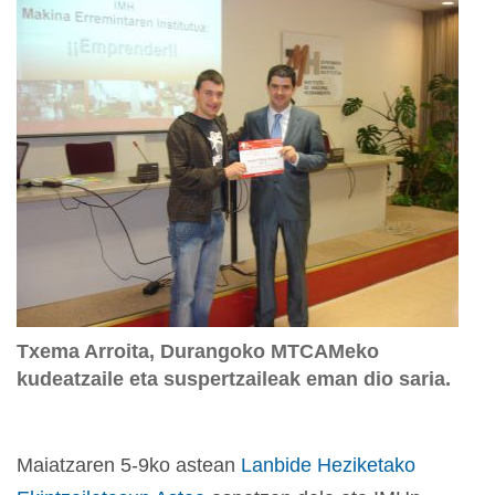
Txema Arroita, Durangoko MTCAMeko
kudeatzaile eta suspertzaileak eman dio saria.
Maiatzaren 5-9ko astean
Lanbide Heziketako