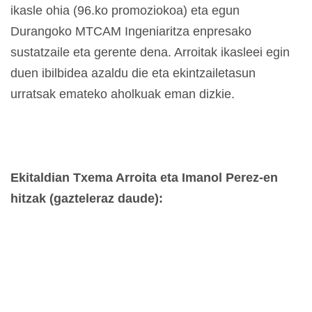
ikasle ohia (96.ko promoziokoa) eta egun
Durangoko MTCAM Ingeniaritza enpresako
sustatzaile eta gerente dena. Arroitak ikasleei egin
duen ibilbidea azaldu die eta ekintzailetasun
urratsak emateko aholkuak eman dizkie.
Ekitaldian Txema Arroita eta Imanol Perez-en
hitzak (gazteleraz daude):