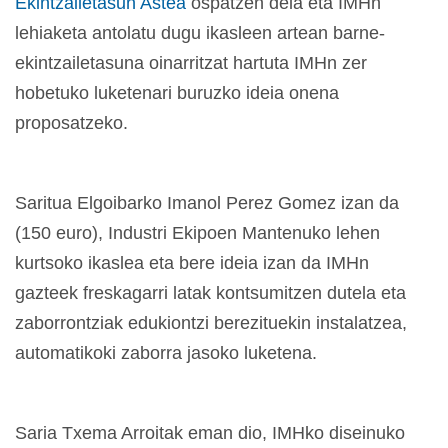
Ekintzailetasun Astea
ospatzen dela eta IMHn
lehiaketa antolatu dugu ikasleen artean barne-
ekintzailetasuna oinarritzat hartuta IMHn zer
hobetuko luketenari buruzko ideia onena
proposatzeko.
Saritua Elgoibarko Imanol Perez Gomez izan da
(150 euro), Industri Ekipoen Mantenuko lehen
kurtsoko ikaslea eta bere ideia izan da IMHn
gazteek freskagarri latak kontsumitzen dutela eta
zaborrontziak edukiontzi berezituekin instalatzea,
automatikoki zaborra jasoko luketena.
Saria Txema Arroitak eman dio, IMHko diseinuko