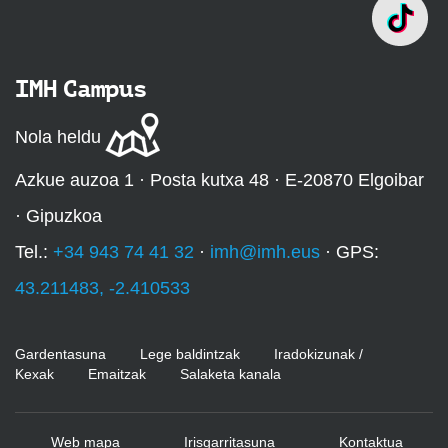
IMH Campus
Nola heldu
Azkue auzoa 1 · Posta kutxa 48 · E-20870 Elgoibar
· Gipuzkoa
Tel.:
+34 943 74 41 32
·
imh@imh.eus
· GPS:
43.211483, -2.410533
Gardentasuna
Lege baldintzak
Iradokizunak /
Kexak
Emaitzak
Salaketa kanala
Web mapa
Irisgarritasuna
Kontaktua