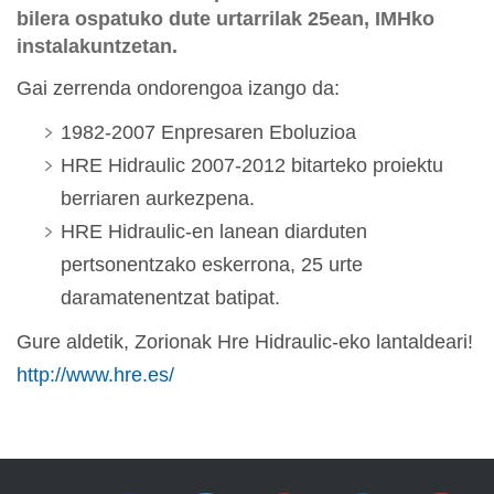
bilera ospatuko dute urtarrilak 25ean, IMHko
instalakuntzetan.
Gai zerrenda ondorengoa izango da:
1982-2007 Enpresaren Eboluzioa
HRE Hidraulic 2007-2012 bitarteko proiektu
berriaren aurkezpena.
HRE Hidraulic-en lanean diarduten
pertsonentzako eskerrona, 25 urte
daramatenentzat batipat.
Gure aldetik, Zorionak Hre Hidraulic-eko lantaldeari!
http://www.hre.es/