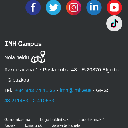
IMH Campus
Nola heldu
Azkue auzoa 1 · Posta kutxa 48 · E-20870 Elgoibar
· Gipuzkoa
Tel.:
+34 943 74 41 32
·
imh@imh.eus
· GPS:
43.211483, -2.410533
Gardentasuna
Lege baldintzak
Iradokizunak /
Kexak
Emaitzak
Salaketa kanala