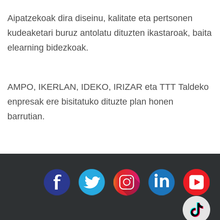
Aipatzekoak dira diseinu, kalitate eta pertsonen
kudeaketari buruz antolatu dituzten ikastaroak, baita
elearning bidezkoak.
AMPO, IKERLAN, IDEKO, IRIZAR eta TTT Taldeko
enpresak ere bisitatuko dituzte plan honen
barrutian.