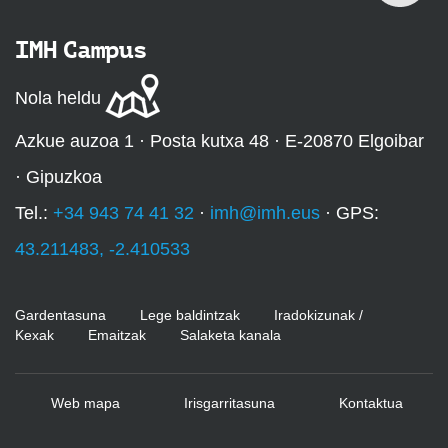
IMH Campus
Nola heldu
Azkue auzoa 1 · Posta kutxa 48 · E-20870 Elgoibar
· Gipuzkoa
Tel.:
+34 943 74 41 32
·
imh@imh.eus
· GPS:
43.211483, -2.410533
Gardentasuna
Lege baldintzak
Iradokizunak /
Kexak
Emaitzak
Salaketa kanala
Web mapa
Irisgarritasuna
Kontaktua