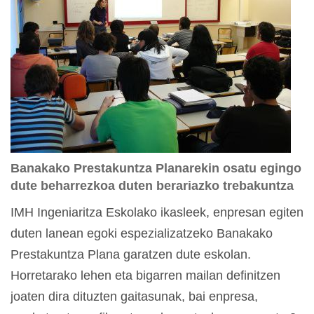
Banakako Prestakuntza Planarekin osatu egingo
dute beharrezkoa duten berariazko trebakuntza
IMH Ingeniaritza Eskolako ikasleek, enpresan egiten
duten lanean egoki espezializatzeko Banakako
Prestakuntza Plana garatzen dute eskolan.
Horretarako lehen eta bigarren mailan definitzen
joaten dira dituzten gaitasunak, bai enpresa,