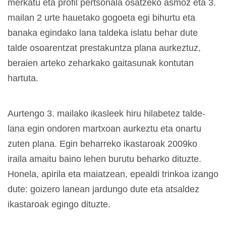
merkatu eta profil pertsonala osatzeko asmoz eta 3.
mailan 2 urte hauetako gogoeta egi bihurtu eta
banaka egindako lana taldeka islatu behar dute
talde osoarentzat prestakuntza plana aurkeztuz,
beraien arteko zeharkako gaitasunak kontutan
hartuta.
Aurtengo 3. mailako ikasleek hiru hilabetez talde-
lana egin ondoren martxoan aurkeztu eta onartu
zuten plana. Egin beharreko ikastaroak 2009ko
iraila amaitu baino lehen burutu beharko dituzte.
Honela, apirila eta maiatzean, epealdi trinkoa izango
dute: goizero lanean jardungo dute eta atsaldez
ikastaroak egingo dituzte.