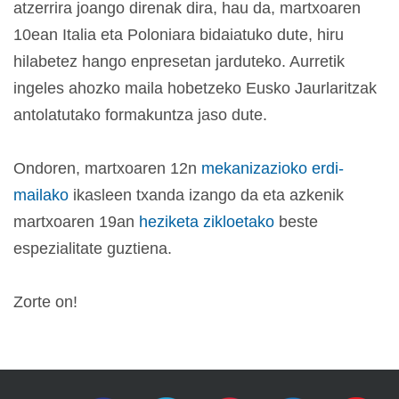
atzerrira joango direnak dira, hau da, martxoaren
10ean Italia eta Poloniara bidaiatuko dute, hiru
hilabetez hango enpresetan jarduteko. Aurretik
ingeles ahozko maila hobetzeko Eusko Jaurlaritzak
antolatutako formakuntza jaso dute.
Ondoren, martxoaren 12n
mekanizazioko erdi-
mailako
ikasleen txanda izango da eta azkenik
martxoaren 19an
heziketa zikloetako
beste
espezialitate guztiena.
Zorte on!