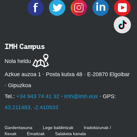
IMH Campus
Nola heldu
Azkue auzoa 1 · Posta kutxa 48 · E-20870 Elgoibar
· Gipuzkoa
Tel.:
+34 943 74 41 32
·
imh@imh.eus
· GPS:
43.211483, -2.410533
Gardentasuna
Lege baldintzak
Iradokizunak /
Kexak
Emaitzak
Salaketa kanala