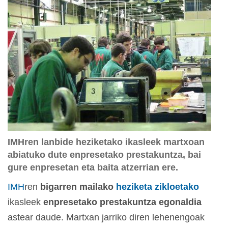
IMHren lanbide heziketako ikasleek martxoan
abiatuko dute enpresetako prestakuntza, bai
gure enpresetan eta baita atzerrian ere.
IMH
ren
bigarren mailako
heziketa zikloetako
ikasleek
enpresetako prestakuntza egonaldia
astear daude. Martxan jarriko diren lehenengoak