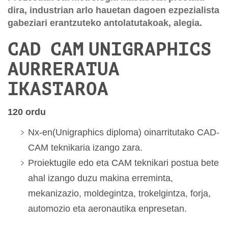
dira, industrian arlo hauetan dagoen ezpezialista
gabeziari erantzuteko antolatutakoak, alegia.
CAD  CAM UNIGRAPHICS
AURRERATUA
IKASTAROA
120 ordu
Nx-en(Unigraphics diploma) oinarritutako CAD-
CAM teknikaria izango zara.
Proiektugile edo eta CAM teknikari postua bete
ahal izango duzu makina erreminta,
mekanizazio, moldegintza, trokelgintza, forja,
automozio eta aeronautika enpresetan.