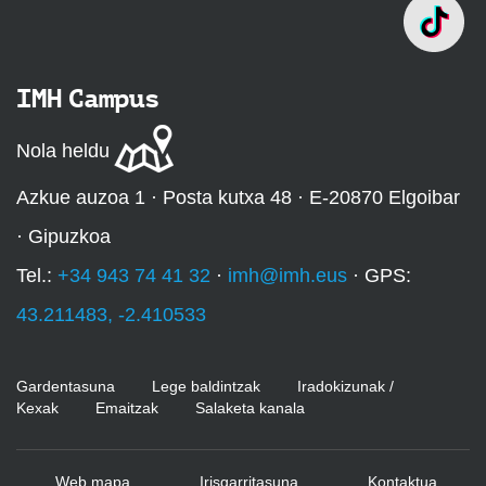
IMH Campus
Nola heldu
Azkue auzoa 1 · Posta kutxa 48 · E-20870 Elgoibar
· Gipuzkoa
Tel.:
+34 943 74 41 32
·
imh@imh.eus
· GPS:
43.211483, -2.410533
Gardentasuna
Lege baldintzak
Iradokizunak /
Kexak
Emaitzak
Salaketa kanala
Web mapa
Irisgarritasuna
Kontaktua