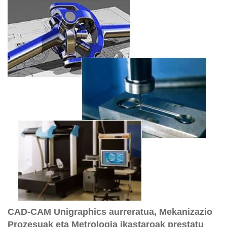
CAD-CAM Unigraphics aurreratua, Mekanizazio
Prozesuak eta Metrologia ikastaroak prestatu