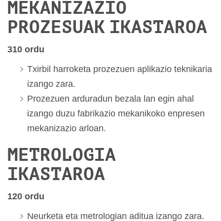
MEKANIZAZIO
PROZESUAK IKASTAROA
310 ordu
Txirbil harroketa prozezuen aplikazio teknikaria
izango zara.
Prozezuen arduradun bezala lan egin ahal
izango duzu fabrikazio mekanikoko enpresen
mekanizazio arloan.
METROLOGIA
IKASTAROA
120 ordu
Neurketa eta metrologian aditua izango zara.