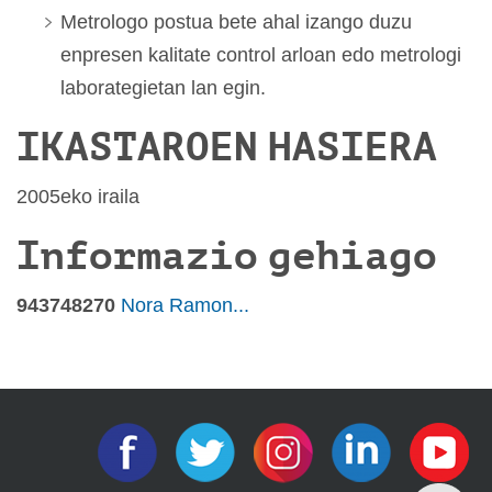
Metrologo postua bete ahal izango duzu
enpresen kalitate control arloan edo metrologi
laborategietan lan egin.
IKASTAROEN HASIERA
2005eko iraila
Informazio gehiago
943748270
Nora Ramon...