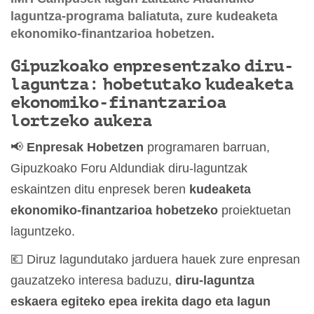
laguntza-programa baliatuta, zure kudeaketa
ekonomiko-finantzarioa hobetzen.
Gipuzkoako enpresentzako diru-
laguntza: hobetutako kudeaketa
ekonomiko-finantzarioa
lortzeko aukera
📢
Enpresak Hobetzen
programaren barruan,
Gipuzkoako Foru Aldundiak diru-laguntzak
eskaintzen ditu enpresek beren
kudeaketa
ekonomiko-finantzarioa hobetzeko
proiektuetan
laguntzeko.
💶 Diruz lagundutako jarduera hauek zure enpresan
gauzatzeko interesa baduzu,
diru-laguntza
eskaera egiteko epea irekita dago eta lagun