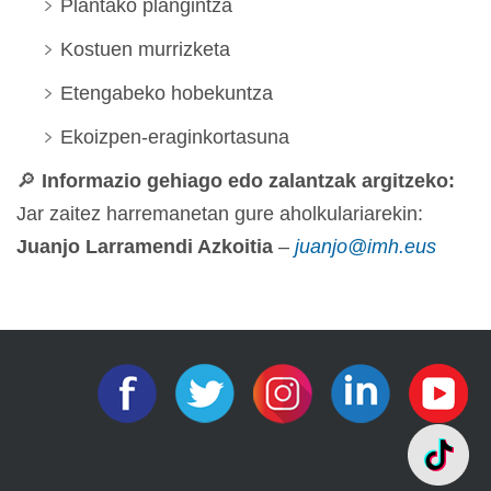
Plantako plangintza
Kostuen murrizketa
Etengabeko hobekuntza
Ekoizpen-eraginkortasuna
🔎
Informazio gehiago edo zalantzak argitzeko:
Jar zaitez harremanetan gure aholkulariarekin:
Juanjo Larramendi Azkoitia
–
juanjo@imh.eus