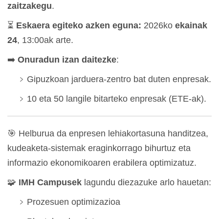
zaitzakegu
.
⏳
Eskaera egiteko azken eguna:
2026ko
ekainak
24
, 13:00ak arte.
➡️
Onuradun izan daitezke
:
Gipuzkoan jarduera-zentro bat duten enpresak.
10 eta 50 langile bitarteko enpresak (ETE-ak).
🎯 Helburua da enpresen lehiakortasuna handitzea,
kudeaketa-sistemak eraginkorrago bihurtuz eta
informazio ekonomikoaren erabilera optimizatuz.
🧩
IMH Campusek
lagundu diezazuke arlo hauetan:
Prozesuen optimizazioa