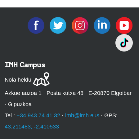
IMH Campus
Nola heldu
Azkue auzoa 1 · Posta kutxa 48 · E-20870 Elgoibar
· Gipuzkoa
Tel.:
+34 943 74 41 32
·
imh@imh.eus
· GPS:
43.211483, -2.410533