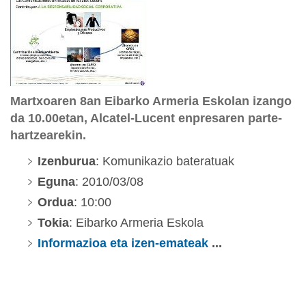
Martxoaren 8an Eibarko Armeria Eskolan izango
da 10.00etan, Alcatel-Lucent enpresaren parte-
hartzearekin.
Izenburua
: Komunikazio bateratuak
Eguna
: 2010/03/08
Ordua
: 10:00
Tokia
: Eibarko Armeria Eskola
Informazioa eta izen-emateak
...