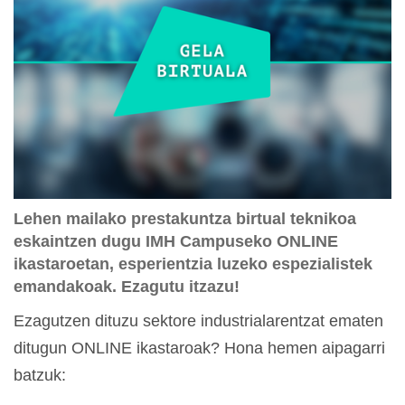
Lehen mailako prestakuntza birtual teknikoa
eskaintzen dugu IMH Campuseko ONLINE
ikastaroetan, esperientzia luzeko espezialistek
emandakoak. Ezagutu itzazu!
Ezagutzen dituzu sektore industrialarentzat ematen
ditugun ONLINE ikastaroak? Hona hemen aipagarri
batzuk: