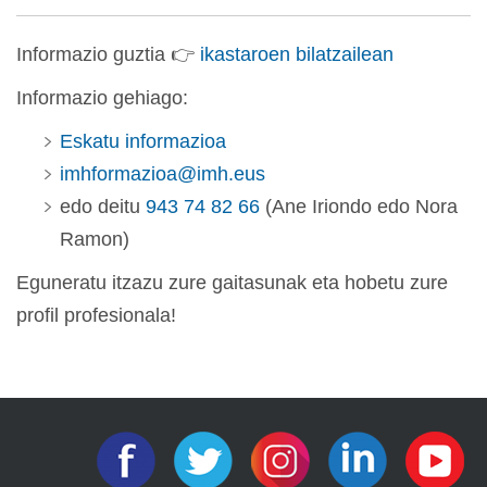
Informazio guztia
👉
ikastaroen bilatzailean
Informazio gehiago:
Eskatu informazioa
imhformazioa@imh.eus
edo deitu
943 74 82 66
(Ane Iriondo edo Nora
Ramon)
Eguneratu itzazu zure gaitasunak eta hobetu zure
profil profesionala!