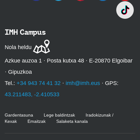
IMH Campus
Nola heldu
Azkue auzoa 1 · Posta kutxa 48 · E-20870 Elgoibar
· Gipuzkoa
Tel.:
+34 943 74 41 32
·
imh@imh.eus
· GPS:
43.211483, -2.410533
Gardentasuna
Lege baldintzak
Iradokizunak /
Kexak
Emaitzak
Salaketa kanala