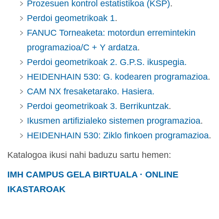
Prozesuen kontrol estatistikoa (KSP)
.
Perdoi geometrikoak 1
.
FANUC Torneaketa: motordun erremintekin
programazioa/C + Y ardatza
.
Perdoi geometrikoak 2. G.P.S. ikuspegia.
HEIDENHAIN 530: G. kodearen programazioa
.
CAM NX fresaketarako. Hasiera.
Perdoi geometrikoak 3. Berrikuntzak
.
Ikusmen artifizialeko sistemen programazioa
.
HEIDENHAIN 530: Ziklo finkoen programazioa
.
Katalogoa ikusi nahi baduzu sartu hemen:
IMH CAMPUS GELA BIRTUALA · ONLINE
IKASTAROAK