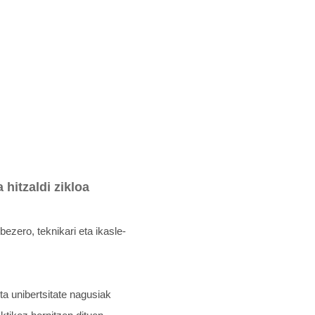
hitzaldi zikloa
ezero, teknikari eta ikasle-
a unibertsitate nagusiak