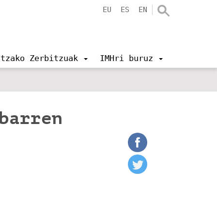
EU
ES
EN
ntzako Zerbitzuak
IMHri buruz
ibarren