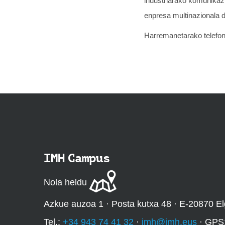
industriarako komunikaz
enpresa multinazionala d
Harremanetarako telefon
IMH Campus
Nola heldu
Azkue auzoa 1 · Posta kutxa 48 · E-20870 El
Tel.:
+34 943 74 41 32
·
imh@imh.eus
· GPS