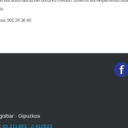
io eta automatizazioei buruzko metodo, sistema eta ekipamendu didak
a.
oa: 901 24 36 60
goibar · Gipuzkoa
:
43.211483, -2.410533