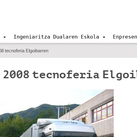
Ingeniaritza Dualaren Eskola
Enprese
ecnoferia Elgoibarren
 2008 tecnoferia Elgo