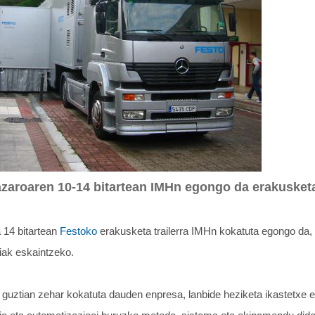
 azaroaren 10-14 bitartean IMHn egongo da erakusketa 
 14 bitartean
Festoko
erakusketa trailerra IMHn kokatuta egongo da, b
diak eskaintzeko.
uztian zehar kokatuta dauden enpresa, lanbide heziketa ikastetxe et