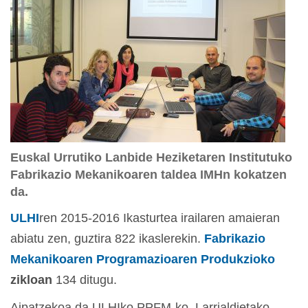
Euskal Urrutiko Lanbide Heziketaren Institutuko
Fabrikazio Mekanikoaren taldea IMHn kokatzen
da.
ULHI
ren 2015-2016 Ikasturtea irailaren amaieran
abiatu zen, guztira 822 ikaslerekin.
Fabrikazio
Mekanikoaren Programazioaren Produkzioko
zikloan
134 ditugu.
Aipatzekoa da ULHIko PPFM-ko, Larrialdietako