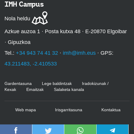
IMH Campus
Nola heldu
Azkue auzoa 1 · Posta kutxa 48 · E-20870 Elgoibar
· Gipuzkoa
Tel.:
+34 943 74 41 32
·
imh@imh.eus
· GPS:
43.211483, -2.410533
Gardentasuna
Lege baldintzak
Iradokizunak /
Kexak
Emaitzak
Salaketa kanala
Web mapa
Irisgarritasuna
Kontaktua