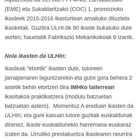
(EME) eta Sukaldaritzako (COC) 1. promozioko
ikasleek 2015-2016 ikasturtean amaituko dituztela
ikasketak. Guztira ULHI-tik 90 ikasle bukatuko dute
aurten; hauetatik Fabrikazio Mekanikokoak 9 izanik.
Nola ikasten da ULHIn:
Ikasleak "etxetik" ikasten dute, tutoreen
jarraipenaren laguntzarekin eta gutxi gora behera 2
astetik behin etortzen dira
IMHko tailerrean
ikasitakoa praktikatzera (modulu batzuetan
batzuetan astero). Momentuz A ereduan ikasten da
ULHIn; eta gure kasuan tutore guztiak euskaldunak
direnez, ikasle euskaldunekin harremana euskaraz
izaten da. Urrutiko prestakuntza ikaslearen neurrira