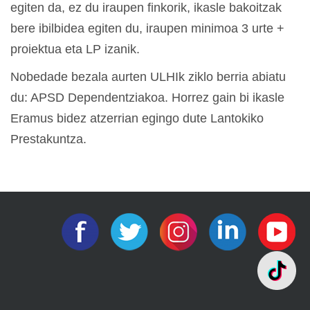
egiten da, ez du iraupen finkorik, ikasle bakoitzak
bere ibilbidea egiten du, iraupen minimoa 3 urte +
proiektua eta LP izanik.
Nobedade bezala aurten ULHIk ziklo berria abiatu
du: APSD Dependentziakoa. Horrez gain bi ikasle
Eramus bidez atzerrian egingo dute Lantokiko
Prestakuntza.