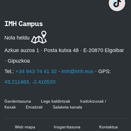
IMH Campus
Nola heldu
Azkue auzoa 1 · Posta kutxa 48 · E-20870 Elgoibar
· Gipuzkoa
Tel.:
+34 943 74 41 32
·
imh@imh.eus
· GPS:
43.211483, -2.410533
Gardentasuna
Lege baldintzak
Iradokizunak /
Kexak
Emaitzak
Salaketa kanala
Web mapa
Irisgarritasuna
Kontaktua