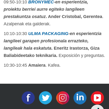
09:50-10:10
BRONYMEC
-en esperientzia,
proiektu berriei aurre egiteko langileen
prestakuntza osatuz
. Ander Cristobal, Gerentea
.
Azalpenak eta galderak.
10:10-10:30
ULMA PACKAGING
-en esperientzia
langileei garapen profesionala errazteko,
langileak hala eskatuta
. Eneritz Irastorza, Giza
Baliabideetako teknikaria.
Exposición y preguntas.
10:30-10:45
Amaiera
. Kafea.