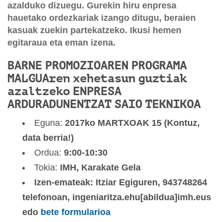
azalduko dizuegu. Gurekin hiru enpresa
hauetako ordezkariak izango ditugu, beraien
kasuak zuekin partekatzeko. Ikusi hemen
egitaraua eta eman izena.
BARNE PROMOZIOAREN PROGRAMA
MALGUAren xehetasun guztiak
azaltzeko ENPRESA
ARDURADUNENTZAT SAIO TEKNIKOA
Eguna:
2017ko MARTXOAK 15 (Kontuz,
data berria!)
Ordua:
9:00-10:30
Tokia:
IMH, Karakate Gela
Izen-emateak: Itziar Egiguren, 943748264
telefonoan,
ingeniaritza.ehu[abildua]imh.eus
edo
bete formularioa