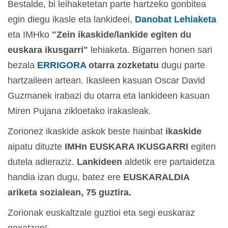
Bestalde, bi leihaketetan parte hartzeko gonbitea
egin diegu ikasle eta lankideei,
Danobat Lehiaketa
eta IMHko
"Zein ikaskide/lankide egiten du
euskara ikusgarri"
lehiaketa. Bigarren honen sari
bezala
ERRIGORA
otarra zozketatu
dugu parte
hartzaileen artean. Ikasleen kasuan Oscar David
Guzmanek irabazi du otarra eta lankideen kasuan
Miren Pujana zikloetako irakasleak.
Zorionez ikaskide askok beste hainbat
ikaskide
aipatu dituzte
IMHn EUSKARA IKUSGARRI
egiten
dutela adieraziz.
Lankideen
aldetik ere partaidetza
handia izan dugu, batez ere
EUSKARALDIA
ariketa sozialean, 75 guztira.
Zorionak euskaltzale guztioi eta segi euskaraz