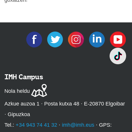
goxatzen!
IMH Campus
Nola heldu
Azkue auzoa 1 · Posta kutxa 48 · E-20870 Elgoibar
· Gipuzkoa
Tel.:
+34 943 74 41 32
·
imh@imh.eus
· GPS: