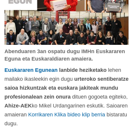
Abenduaren 3an ospatu dugu IMHn Euskararen
Eguna eta Euskaraldiaren amaiera.
Euskararen Egunean
lanbide heziketako
lehen
mailako ikasleekin egin dugu
urteroko sentiberatze
saioa
hizkuntzak eta euskara jakiteak mundu
profesionalean zein onura
dituen gogoeta egiteko,
Ahize-AEK
ko Mikel Urdangarinen eskutik. Saioaren
amaieran
Korrikaren Klika bideo klip berria
bistaratu
dugu.