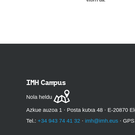
IMH Campus
Nola heldu
Azkue auzoa 1 · Posta kutxa 48 · E-20870 El
Tel.:
+34 943 74 41 32
·
imh@imh.eus
· GPS