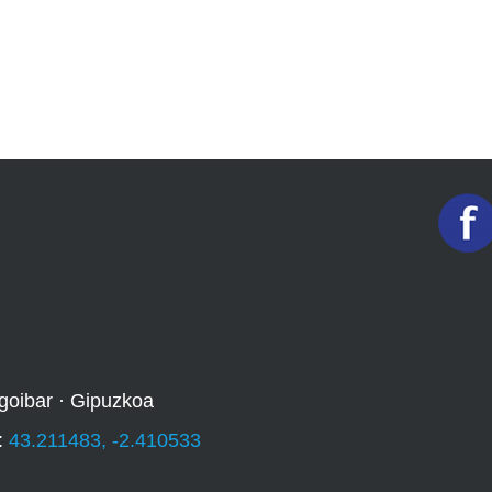
goibar · Gipuzkoa
:
43.211483, -2.410533