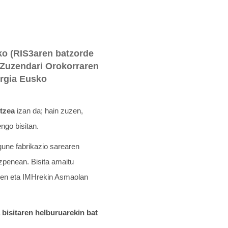
ko (RIS3aren batzorde
 Zuzendari Orokorraren
urgia Eusko
tzea
izan da; hain zuzen,
ngo bisitan.
une fabrikazio sarearen
zpenean. Bisita amaitu
aren eta IMHrekin Asmaolan
 bisitaren helburuarekin bat