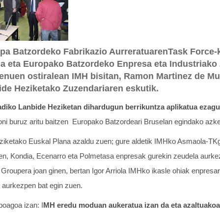
opa Batzordeko Fabrikazio AurreratuarenTask Force-
na eta Europako Batzordeko Enpresa eta Industriako
genuen ostiralean IMH bisitan, Ramon Martinez de M
ide Heziketako Zuzendariaren eskutik.
diko Lanbide Heziketan dihardugun berrikuntza aplikatua ezagu
oni buruz aritu baitzen Europako Batzordeari Bruselan egindako azke
iketako Euskal Plana azaldu zuen; gure aldetik IMHko Asmaola-TKg
uen, Kondia, Ecenarro eta Polmetasa enpresak gurekin zeudela aurke
 Groupera joan ginen, bertan Igor Arriola IMHko ikasle ohiak enpres
n aurkezpen bat egin zuen.
boagoa izan: I
MH eredu moduan aukeratua izan da
eta azaltuakoa