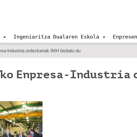
Ingeniaritza Dualaren Eskola
Enprese
a-Industria ordezkariak IMH bisitatu du
ko Enpresa-Industria 