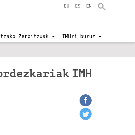
EU
ES
EN
ntzako Zerbitzuak
IMHri buruz
ordezkariak IMH