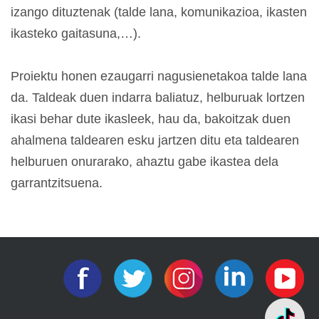
izango dituztenak (talde lana, komunikazioa, ikasten
ikasteko gaitasuna,…).
Proiektu honen ezaugarri nagusienetakoa talde lana
da. Taldeak duen indarra baliatuz, helburuak lortzen
ikasi behar dute ikasleek, hau da, bakoitzak duen
ahalmena taldearen esku jartzen ditu eta taldearen
helburuen onurarako, ahaztu gabe ikastea dela
garrantzitsuena.