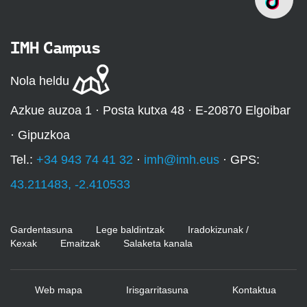
IMH Campus
Nola heldu
Azkue auzoa 1 · Posta kutxa 48 · E-20870 Elgoibar
· Gipuzkoa
Tel.:
+34 943 74 41 32
·
imh@imh.eus
· GPS:
43.211483, -2.410533
Gardentasuna
Lege baldintzak
Iradokizunak /
Kexak
Emaitzak
Salaketa kanala
Web mapa
Irisgarritasuna
Kontaktua