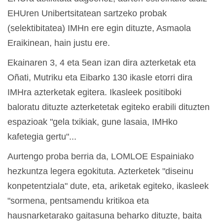
EHUren Unibertsitatean sartzeko probak
(selektibitatea) IMHn ere egin dituzte, Asmaola
Eraikinean, hain justu ere.
Ekainaren 3, 4 eta 5ean izan dira azterketak eta
Oñati, Mutriku eta Eibarko 130 ikasle etorri dira
IMHra azterketak egitera. Ikasleek positiboki
baloratu dituzte azterketetak egiteko erabili dituzten
espazioak "
gela txikiak, gune lasaia, IMHko
kafetegia gertu"...
Aurtengo proba berria da, LOMLOE Espainiako
hezkuntza legera egokituta. Azterketek "diseinu
konpetentziala" dute, eta, ariketak egiteko, ikasleek
"sormena, pentsamendu kritikoa eta
hausnarketarako gaitasuna beharko dituzte, baita