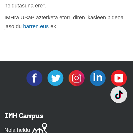
heldutasuna ere".
IMHra USaP azterketa etorri diren ikasleen bideoa
jaso du
barren.eus
-ek
IMH Campus
Nola heldu