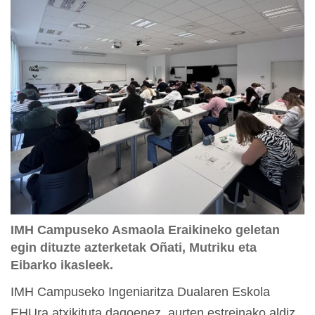
IMH Campuseko Asmaola Eraikineko geletan
egin dituzte azterketak Oñati, Mutriku eta
Eibarko ikasleek.
IMH Campuseko Ingeniaritza Dualaren Eskola
EHUra atxikituta dagoenez, aurten estreinako aldiz