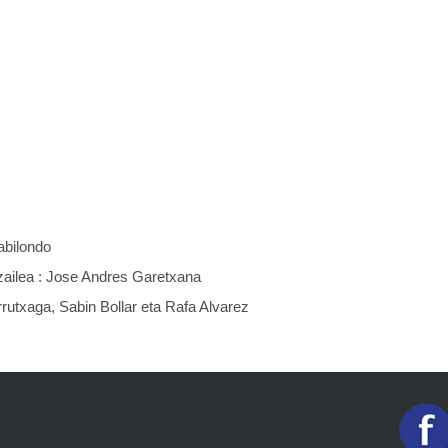
abilondo
zailea : Jose Andres Garetxana
rutxaga, Sabin Bollar eta Rafa Alvarez