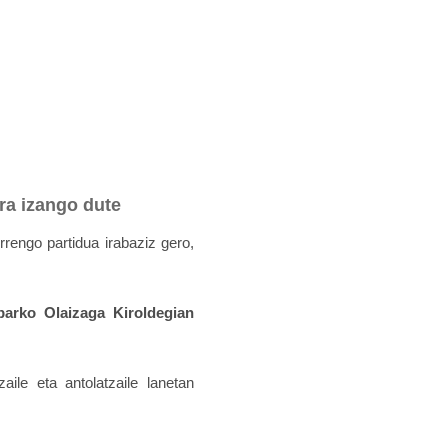
ra izango dute
rengo partidua irabaziz gero,
barko Olaizaga Kiroldegian
aile eta antolatzaile lanetan