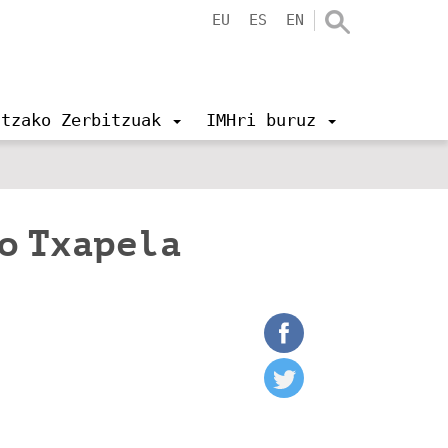
EU
ES
EN
ntzako Zerbitzuak
IMHri buruz
o Txapela