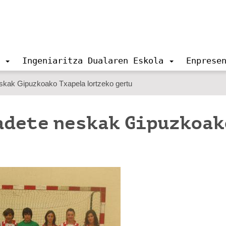
Ingeniaritza Dualaren Eskola
Enprese
skak Gipuzkoako Txapela lortzeko gertu
adete neskak Gipuzkoak