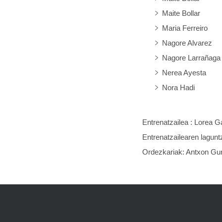
Maite Bollar
Maria Ferreiro
Nagore Alvarez
Nagore Larrañaga
Nerea Ayesta
Nora Hadi
Entrenatzailea : Lorea G
Entrenatzailearen lagunt
Ordezkariak: Antxon Gur