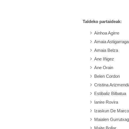
Taldeko partaideak:
Ainhoa Agirre
Amaia Astigarraga
Amaia Belza
Ane Iñigez
Ane Orain
Belen Cordon
Cristina Arizmendi
Estibaliz Bilbatua
Ianire Rovira
Izaskun De Marc
Maialen Gurrutxa
Maite Bollar