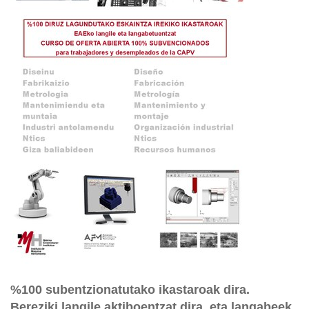
%100 subentzionatutako ikastaroak dira.
Bereziki langile aktiboentzat dira, eta langabeek