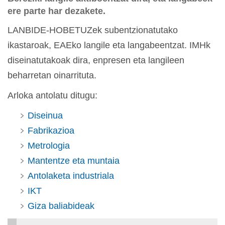
ere parte har dezakete.
LANBIDE-HOBETUZek subentzionatutako
ikastaroak, EAEko langile eta langabeentzat. IMHk
diseinatutakoak dira, enpresen eta langileen
beharretan oinarrituta.
Arloka antolatu ditugu:
Diseinua
Fabrikazioa
Metrologia
Mantentze eta muntaia
Antolaketa industriala
IKT
Giza baliabideak