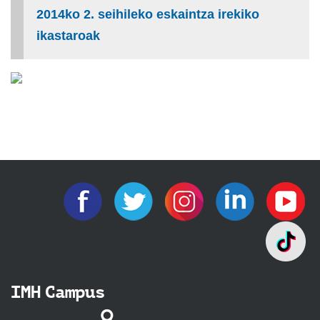
2014ko 2. seihileko eskaintza irekiko
ikastaroak
IMH Campus