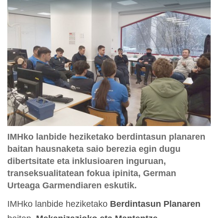
IMHko lanbide heziketako berdintasun planaren
baitan hausnaketa saio berezia egin dugu
dibertsitate eta inklusioaren inguruan,
transeksualitatean fokua ipinita, German
Urteaga Garmendiaren eskutik.
IMHko lanbide heziketako
Berdintasun Planaren