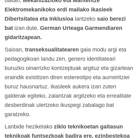
baitan,
Mekanizazioko eta Mantentze
Elektromekanikoko erdi mailako ikasleek
Dibertsitatea eta Inklusioa
lantzeko
saio berezi
bat
izan dute,
German Urteaga Garmendiaren
gidaritzapean.
Saioan,
transeksualitatearen
gaia modu argi eta
pedagogikoan landu zen, genero identitateari
buruzko oinarrizko kontzeptuak argituz eta gizartean
oraindik existitzen diren estereotipo eta aurreiritziei
buruz hausnartuz. Ikasleek aukera izan zuten
galderak egiteko, zalantzak argitzeko eta errealitate
desberdinak ulertzeko ikuspegi zabalago bat
garatzeko.
Lanbide heziketako
ziklo teknikoetan gaitasun
teknikoak funtsezkoak badira ere, ezinbestekoa