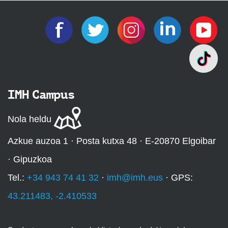
IMH Campus
Nola heldu
Azkue auzoa 1 · Posta kutxa 48 · E-20870 Elgoibar
· Gipuzkoa
Tel.:
+34 943 74 41 32
·
imh@imh.eus
· GPS:
43.211483, -2.410533