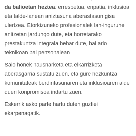
da balioetan heztea
: errespetua, enpatia, inklusioa
eta talde-lanean aniztasuna aberastasun gisa
ulertzea. Etorkizuneko profesionalek lan-ingurune
anitzetan jardungo dute, eta horretarako
prestakuntza integrala behar dute, bai arlo
teknikoan bai pertsonalean.
Saio honek hausnarketa eta elkarrizketa
aberasgarria sustatu zuen, eta gure hezkuntza
komunitateak berdintasunaren eta inklusioaren alde
duen konpromisoa indartu zuen.
Eskerrik asko parte hartu duten guztiei
ekarpenagatik.