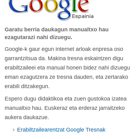
Garatu berria daukagun manualtxo hau
ezagutarazi nahi dizuegu.
Google-k gaur egun internet arloak enpresa oso
garrantzitsua da. Makina tresna eskaintzen digu
erabiltzaileei eta manual honen bidez nahi dizuegu
eman ezagutzera ze tresna dauden, eta zertarako
erabili ditzakegun.
Espero dugu didaktikoa eta zuen gustokoa izatea
manualtxo hau. Euskeraz eta erderaz jarraitzeko
aukera daukazue.
Erabiltzailearentzat Google Tresnak