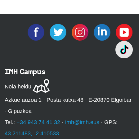
IMH Campus
Nola heldu
Azkue auzoa 1 · Posta kutxa 48 · E-20870 Elgoibar
· Gipuzkoa
Tel.:
+34 943 74 41 32
·
imh@imh.eus
· GPS:
43.211483, -2.410533