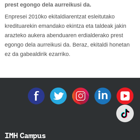
prest egongo dela aurreikusi da.
Enpresei 2010ko ekitaldiarentzat esleitutako
kredituarekin emandako ekintza eta taldeak jakin
arazteko aukera abenduaren erdialderako prest
egongo dela aurreikusi da. Beraz, ekitaldi honetan
ez da gabealdirik ezarriko.
IMH Campus