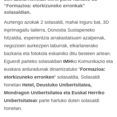
"Formazioa: etorkizuneko erronkak"
solasaldian.
Aurtengo azokak 2 solasaldi, mahai inguru bat, 3D
inprimagailu tailerra, Donostia Sustapeneko
hitzaldia, esperientzia arrakastatsuen azalpenak,
negozioen aurkezpen laburrak, elkarlanerako
bazkaria eta fotokola eskainiko ditu besteen artean.
Eguerdi parteko solasaldian
IMH
ko Komunikazio eta
euskara arduradunak dinamizatuko "
Formazioa:
etorkizuneko erronken
" solasaldia. Solasaldi
honetan
Hetel, Deustuko Unibertsitatea,
Mondragon Unibertsitatea eta Euskal Herriko
Unibertsitatea
k parte hartuko duten solasaldi
honetan.