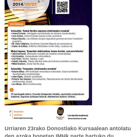
Urriaren 23rako Donostiako Kursaalean antolatu
den azoka honetan IMHk parte hartuko du