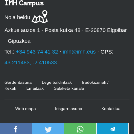
IMH Campus
Nola heldu
Azkue auzoa 1 · Posta kutxa 48 · E-20870 Elgoibar
· Gipuzkoa
Tel.:
+34 943 74 41 32
·
imh@imh.eus
· GPS:
43.211483, -2.410533
Gardentasuna
Lege baldintzak
Iradokizunak /
Kexak
Emaitzak
Salaketa kanala
Web mapa
Irisgarritasuna
Kontaktua