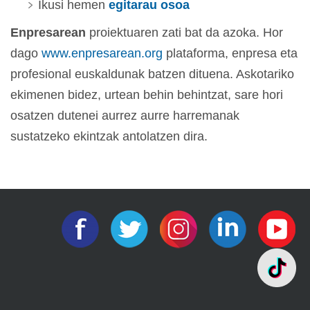
Ikusi hemen
egitarau osoa
Enpresarean
proiektuaren zati bat da azoka. Hor
dago
www.enpresarean.org
plataforma, enpresa eta
profesional euskaldunak batzen dituena. Askotariko
ekimenen bidez, urtean behin behintzat, sare hori
osatzen dutenei aurrez aurre harremanak
sustatzeko ekintzak antolatzen dira.