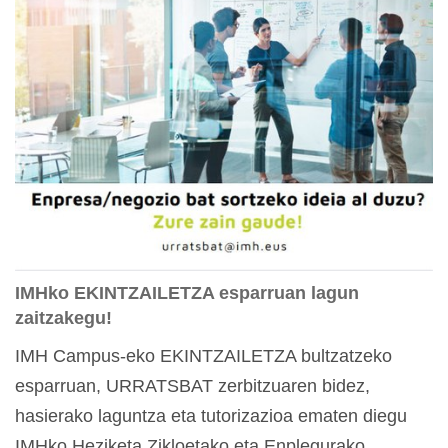
IMHko EKINTZAILETZA esparruan lagun
zaitzakegu!
IMH Campus-eko EKINTZAILETZA bultzatzeko
esparruan, URRATSBAT zerbitzuaren bidez,
hasierako laguntza eta tutorizazioa ematen diegu
IMHko Heziketa Zikloetako eta Enplegurako