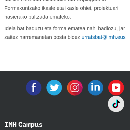
Formakuntzako ikasle eta ikasle ohiei, proiektuari
hasierako bultzada emateko.
Ideia bat baduzu eta forma ematea nahi badiozu, jar
zaitez harremanetan posta bidez
urratsbat@imh.eus
IMH Campus