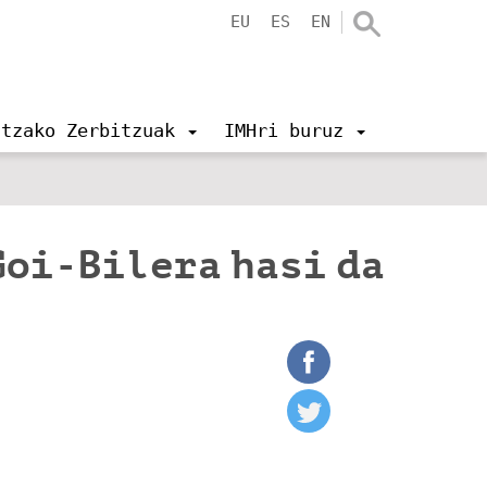
EU
ES
EN
ntzako Zerbitzuak
IMHri buruz
Goi-Bilera hasi da