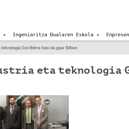
Ingeniaritza Dualaren Eskola
Enprese
 teknologia Goi-Bilera hasi da gaur Bilbon
ustria eta teknologia 