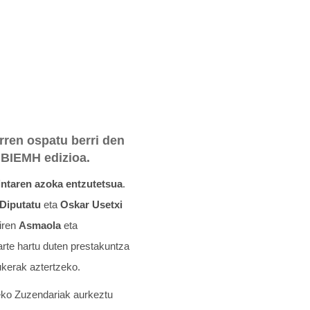
rren ospatu berri den
 BIEMH edizioa.
ntaren
azoka entzutetsua
.
 Diputatu
eta
Oskar Usetxi
diren
Asmaola
eta
arte hartu duten prestakuntza
ukerak aztertzeko.
ko Zuzendariak aurkeztu