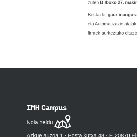
zuten
Bilboko 27. maki
Bestalde,
gaur inaugur
eta Automatizazio atalak 
firmek aurkeztuko dituzt
IMH Campus
Nola heldu
Azkue auzoa 1 · Posta kutxa 48 · E-20870 El