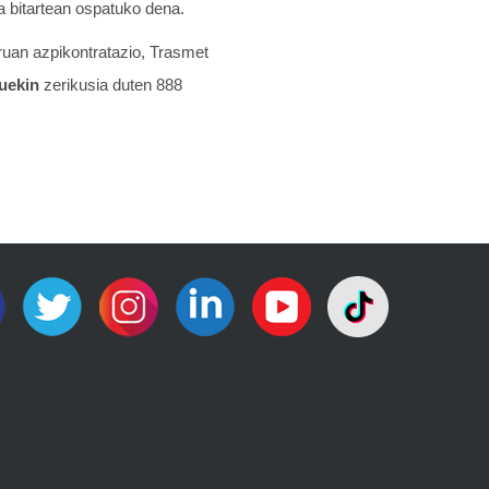
 bitartean ospatuko dena.
ruan azpikontratazio, Trasmet
uekin
zerikusia duten 888