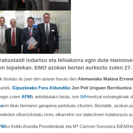
kustaldi indartsu eta lehiakorra egin dute Hannove
en topatekan. EMO azokan bertan aurkeztu zuten 27.
k bisitatu du joan den astean burutu den
Alemaniako Makina Erremi
kariek,
Gipuzkoako Foru Aldundiko
Jon Peli Uriguen Berrikuntza
 egin zuten
AFM
k antolatutako bisita, non
IMH
rentzat estrategikoak 
za
ren titulu berriaren garapena partekatu zituzten. Bestalde, azokan p
deekin elkarrizketatu ziren, elkarrekin sor daitezkeen kolaborazio a
FM
ko Koldo Arandia Presidenteak eta Mª Carmen Gorostiza BIEMHe