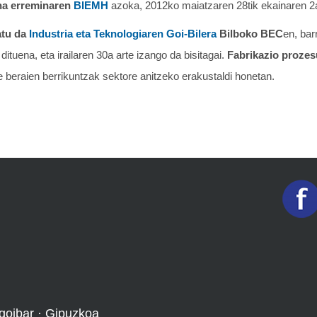
na erreminaren
BIEMH
azoka, 2012ko maiatzaren 28tik ekainaren 2a
atu da
Industria eta Teknologiaren Goi-Bilera
Bilboko BEC
en, bar
dituena, eta irailaren 30a arte izango da bisitagai.
Fabrikazio prozes
e beraien berrikuntzak sektore anitzeko erakustaldi honetan.
goibar · Gipuzkoa