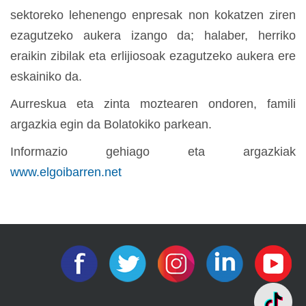
sektoreko lehenengo enpresak non kokatzen ziren
ezagutzeko aukera izango da; halaber, herriko
eraikin zibilak eta erlijiosoak ezagutzeko aukera ere
eskainiko da.
Aurreskua eta zinta moztearen ondoren, famili
argazkia egin da Bolatokiko parkean.
Informazio gehiago eta argazkiak
www.elgoibarren.net