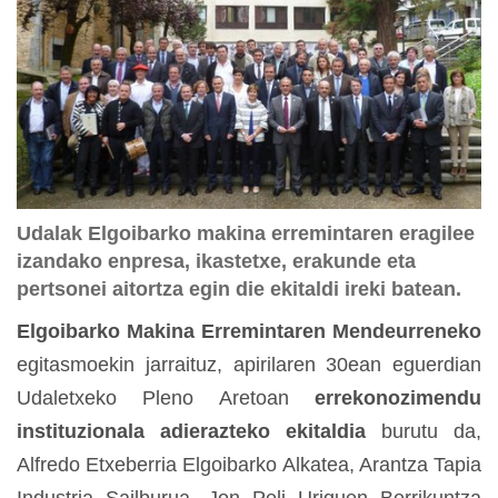
Udalak Elgoibarko makina erremintaren eragilee
izandako enpresa, ikastetxe, erakunde eta
pertsonei aitortza egin die ekitaldi ireki batean.
Elgoibarko Makina Erremintaren Mendeurreneko
egitasmoekin jarraituz, apirilaren 30ean eguerdian
Udaletxeko Pleno Aretoan
errekonozimendu
instituzionala adierazteko ekitaldia
burutu da,
Alfredo Etxeberria Elgoibarko Alkatea, Arantza Tapia