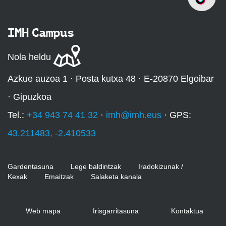
IMH Campus
Nola heldu
Azkue auzoa 1 · Posta kutxa 48 · E-20870 Elgoibar
· Gipuzkoa
Tel.:
+34 943 74 41 32
·
imh@imh.eus
· GPS:
43.211483, -2.410533
Gardentasuna
Lege baldintzak
Iradokizunak /
Kexak
Emaitzak
Salaketa kanala
Web mapa
Irisgarritasuna
Kontaktua