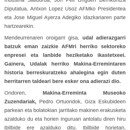
Industria Sailburua, Jon Peli Uriguen Berrikuntza
Diputatua, Antxon Lopez Usoz AFMko Presidentea
eta Jose Miguel Ayerza Adegiko idazkariaren parte
hartzearekin.
Mendeurrenaren oroigarri gisa,
udal adierazgarri
batzuk eman zaizkie AFMri herriko sektoreko
enpresei eta lanbide heziketako ikastetxeei.
Gainera, Udalak herriko Makina-Erremintaren
historia berreskuratzeko ahalegina egin duten
herritarren taldeari bere esker ona adierazi dio.
Ondoren,
Makina-Erreminta Museoko
Zuzendariak,
Pedro Ortuondok, Giza Eskubideen
parkean eta bolatokian jarritako makinen erakusketa
azalduko du eta horien inguruan antolatu diren hiru
ibilbide ere azalduko ditu. Ibilbide horietan,