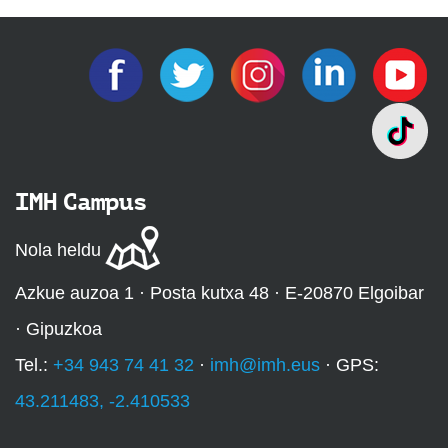
IMH Campus
Nola heldu
Azkue auzoa 1 · Posta kutxa 48 · E-20870 Elgoibar
· Gipuzkoa
Tel.:
+34 943 74 41 32
·
imh@imh.eus
· GPS:
43.211483, -2.410533