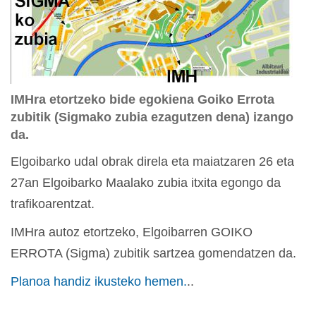
IMHra etortzeko bide egokiena Goiko Errota
zubitik (Sigmako zubia ezagutzen dena) izango
da.
Elgoibarko udal obrak direla eta maiatzaren 26 eta
27an Elgoibarko Maalako zubia itxita egongo da
trafikoarentzat.
IMHra autoz etortzeko, Elgoibarren GOIKO
ERROTA (Sigma) zubitik sartzea gomendatzen da.
Planoa handiz ikusteko hemen.
..