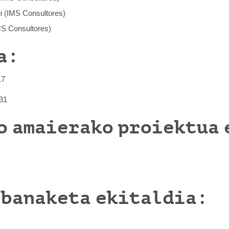
i (IMS Consultores)
MS Consultores)
a:
17
31
o amaierako proiektua 
 banaketa ekitaldia: