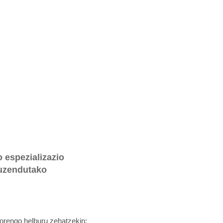
o espezializazio
zuzendutako
dorengo helburu zehatzekin: