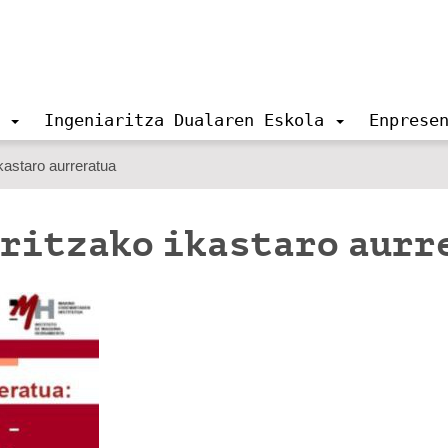
Ingeniaritza Dualaren Eskola
Enprese
kastaro aurreratua
ritzako ikastaro aurr