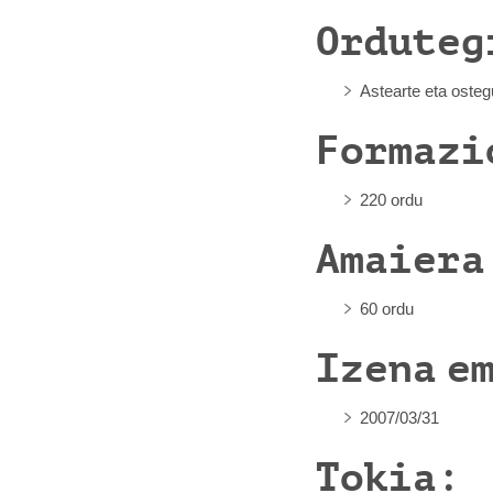
Orduteg
Astearte eta osteg
Formazi
220 ordu
Amaiera
60 ordu
Izena e
2007/03/31
Tokia: