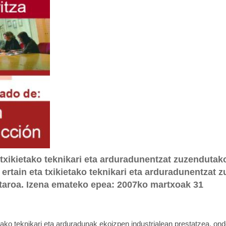
 txikietako teknikari eta arduradunentzat zuzendutak
 ertain eta txikietako teknikari eta arduradunentzat 
staroa. Izena emateko epea: 2007ko martxoak 31
etako teknikari eta arduradunak ekoizpen industrialean prestatzea, on