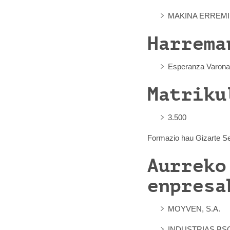
MAKINA ERREMIN
Harrema
Esperanza Varona
Matriku
3.500 
Formazio hau Gizarte Seg
Aurreko
enpresa
MOYVEN, S.A.
INDUSTRIAS BSC