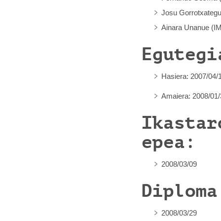
Josu Gorrotxategu
Ainara Unanue (I
Egutegi
Hasiera: 2007/04/
Amaiera: 2008/01/
Ikastar
epea:
2008/03/09
Diploma
2008/03/29