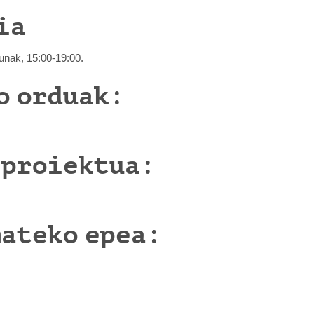
ia
unak, 15:00-19:00.
o orduak:
 proiektua:
mateko epea: