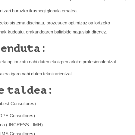
itzari buruzko ikuspegi globala ematea.
eko sistema diseinatu, prozesuen optimizazioa lortzeko
nak kudeatu, erakundearen baliabide nagusiak direnez.
zenduta:
ta optimizatu nahi duten ekoizpen arloko profesionalentzat.
lera igaro nahi duten teknikarientzat.
e taldea:
obest Consultores)
 (OPE Consultores)
ria ( INCRESS - IMH)
IMS Consultores)