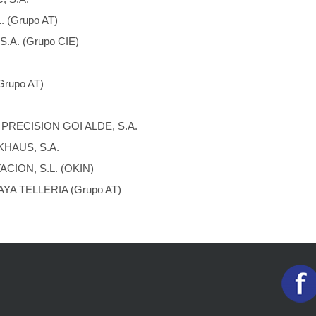
 (Grupo AT)
.A. (Grupo CIE)
.
Grupo AT)
RECISION GOI ALDE, S.A.
HAUS, S.A.
CION, S.L. (OKIN)
YA TELLERIA (Grupo AT)