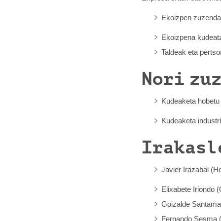
Ekoizpen zuzendar
Ekoizpena kudeatz
Taldeak eta pertso
Nori zu
Kudeaketa hobetu e
Kudeaketa industria
Irakasl
Javier Irazabal (H
Elixabete Iriondo
Goizalde Santama
Fernando Sesma (