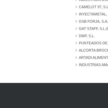
CAMELOT 97, S.L.
INYECTAMETAL, S
GSB FORJA, S.A
GAT STAFF, S.L (
DMP, S.L.
PUNTEADOS DE P
ALCORTA BROCK
ARTADI ALIMENTA
INDUSTRIAS AMA