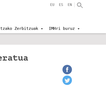
EU
ES
EN
ntzako Zerbitzuak
IMHri buruz
eratua