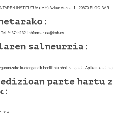
TAREN INSTITUTUA (IMH) Azkue Auzoa, 1 - 20870 ELGOIBAR
netarako:
 Tel: 943744132 imhformazioa@imh.es
laren salneurria:
urantzako kuotengandik bonifikatu ahal izango da. Aplikatuko den g
 edizioan parte hartu 
k:
, S.A.