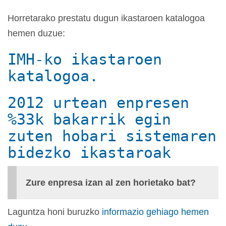
Horretarako prestatu dugun ikastaroen katalogoa
hemen duzue:
IMH-ko ikastaroen
katalogoa.
2012 urtean enpresen
%33k bakarrik egin
zuten hobari sistemaren
bidezko ikastaroak
Zure enpresa izan al zen horietako bat?
Laguntza honi buruzko
informazio gehiago hemen