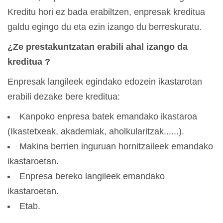
Kreditu hori ez bada erabiltzen, enpresak kreditua
galdu egingo du eta ezin izango du berreskuratu.
¿Ze prestakuntzatan erabili ahal izango da
kreditua ?
Enpresak langileek egindako edozein ikastarotan
erabili dezake bere kreditua:
Kanpoko enpresa batek emandako ikastaroa
(Ikastetxeak, akademiak, aholkularitzak......).
Makina berrien inguruan hornitzaileek emandako
ikastaroetan.
Enpresa bereko langileek emandako
ikastaroetan.
Etab.