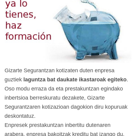
Gizarte Segurantzan kotizaten duten enpresa
guztiek
laguntza bat daukate ikastaroak egiteko
.
Oso modu erraza da eta prestakuntzan egindako
inbertsioa berreskuratu dezakete, Gizarte
Segurantzaren kotizazioan dagokion diru kopuruak
deskontatuz.
Enpresek prestakuntzan inbertitu dutenaren
arabera, enpresa bakoitzak kreditu bat izango du.