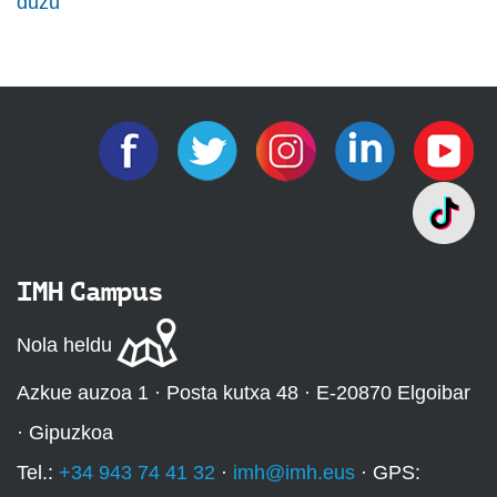
duzu
IMH Campus
Nola heldu
Azkue auzoa 1 · Posta kutxa 48 · E-20870 Elgoibar
· Gipuzkoa
Tel.:
+34 943 74 41 32
·
imh@imh.eus
· GPS: