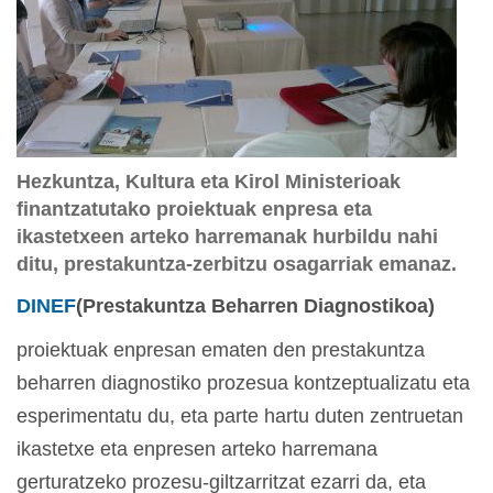
Hezkuntza, Kultura eta Kirol Ministerioak
finantzatutako proiektuak enpresa eta
ikastetxeen arteko harremanak hurbildu nahi
ditu, prestakuntza-zerbitzu osagarriak emanaz.
DINEF
(Prestakuntza Beharren Diagnostikoa)
proiektuak enpresan ematen den prestakuntza
beharren diagnostiko prozesua kontzeptualizatu eta
esperimentatu du, eta parte hartu duten zentruetan
ikastetxe eta enpresen arteko harremana
gerturatzeko prozesu-giltzarritzat ezarri da, eta