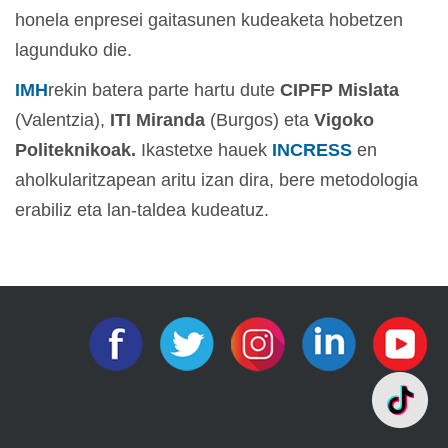
honela enpresei gaitasunen kudeaketa hobetzen
lagunduko die.
IMH
rekin batera parte hartu dute
CIPFP Mislata
(Valentzia),
ITI Miranda
(Burgos) eta
Vigoko
Politeknikoak.
Ikastetxe hauek
INCRESS
en
aholkularitzapean aritu izan dira, bere metodologia
erabiliz eta lan-taldea kudeatuz.