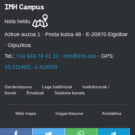
IMH Campus
Nola heldu
Azkue auzoa 1 · Posta kutxa 48 · E-20870 Elgoibar
· Gipuzkoa
Tel.:
+34 943 74 41 32
·
imh@imh.eus
· GPS:
43.211483, -2.410533
Gardentasuna
Lege baldintzak
Iradokizunak /
Kexak
Emaitzak
Salaketa kanala
Web mapa
Irisgarritasuna
Kontaktua