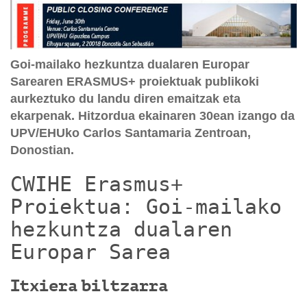
Goi-mailako hezkuntza dualaren Europar
Sarearen ERASMUS+ proiektuak publikoki
aurkeztuko du landu diren emaitzak eta
ekarpenak. Hitzordua ekainaren 30ean izango da
UPV/EHUko Carlos Santamaria Zentroan,
Donostian.
CWIHE Erasmus+
Proiektua: Goi-mailako
hezkuntza dualaren
Europar Sarea
Itxiera biltzarra