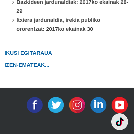
Bazkideen jardunaldiak: 2017ko ekainak 28-
29
Itxiera jardunaldia, irekia publiko
ororentzat: 2017ko ekainak 30
IKUSI EGITARAUA
IZEN-EMATEAK...