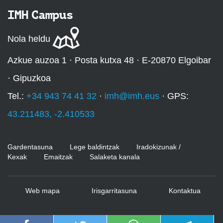
IMH Campus
Nola heldu
Azkue auzoa 1 · Posta kutxa 48 · E-20870 Elgoibar
· Gipuzkoa
Tel.:
+34 943 74 41 32
·
imh@imh.eus
· GPS:
43.211483, -2.410533
Gardentasuna
Lege baldintzak
Iradokizunak /
Kexak
Emaitzak
Salaketa kanala
Web mapa
Irisgarritasuna
Kontaktua