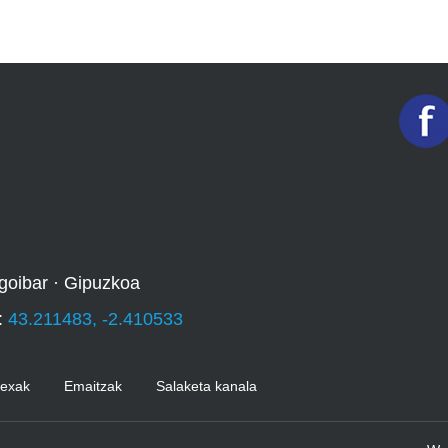
goibar · Gipuzkoa
:
43.211483, -2.410533
Kexak
Emaitzak
Salaketa kanala