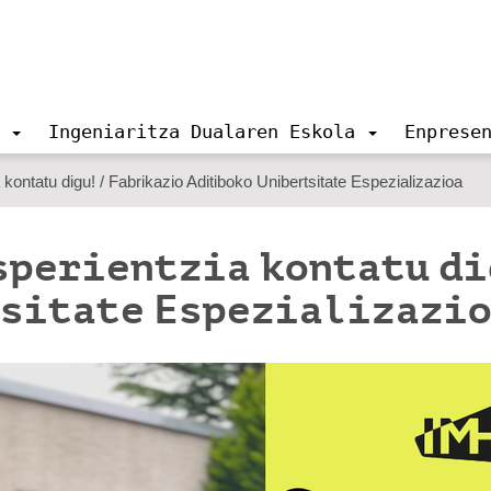
Ingeniaritza Dualaren Eskola
Enprese
 kontatu digu! / Fabrikazio Aditiboko Unibertsitate Espezializazioa
sperientzia kontatu di
tsitate Espezializazi