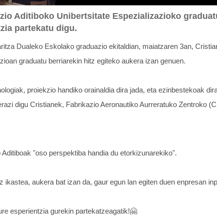
azio Aditiboko Unibertsitate Espezializazioko graduat
zia partekatu digu.
tza Dualeko Eskolako graduazio ekitaldian, maiatzaren 3an, Cristian
azioan graduatu berriarekin hitz egiteko aukera izan genuen.
nologiak, proiekzio handiko orainaldia dira jada, eta ezinbestekoak di
erazi digu Cristianek, Fabrikazio Aeronautiko Aurreratuko Zentroko (
o Aditiboak "oso perspektiba handia du etorkizunarekiko".
uz ikastea, aukera bat izan da, gaur egun lan egiten duen enpresan in
ure esperientzia gurekin partekatzeagatik!🤗