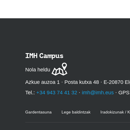
IMH Campus
Nola heldu
Azkue auzoa 1 · Posta kutxa 48 · E-20870 El
Tel.:
+34 943 74 41 32
·
imh@imh.eus
· GPS
Gardentasuna
Lege baldintzak
Iradokizunak / 