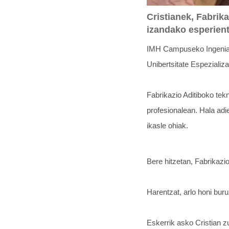
Cristianek, Fabrik
izandako esperient
IMH Campuseko Ingeniari
Unibertsitate Espezializ
Fabrikazio Aditiboko tek
profesionalean. Hala adi
ikasle ohiak.
Bere hitzetan, Fabrikazi
Harentzat, arlo honi bur
Eskerrik asko Cristian z