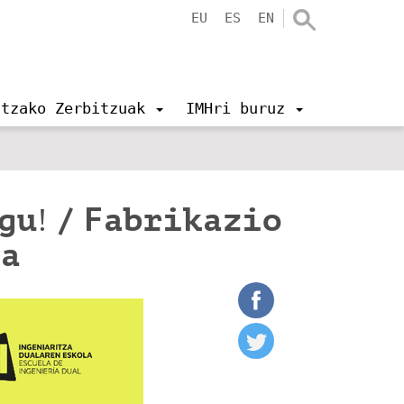
EU
ES
EN
ntzako Zerbitzuak
IMHri buruz
gu! / Fabrikazio
oa