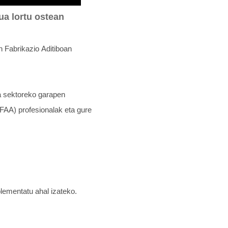
ua lortu ostean
 Fabrikazio Aditiboan
ra sektoreko garapen
CFAA) profesionalak eta gure
plementatu ahal izateko.