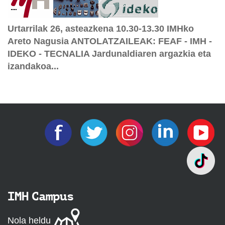
Urtarrilak 26, asteazkena 10.30-13.30 IMHko
Areto Nagusia ANTOLATZAILEAK: FEAF - IMH -
IDEKO - TECNALIA Jardunaldiaren argazkia eta
izandakoa...
IMH Campus
Nola heldu