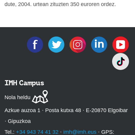
dute, 2004. urtean zituzten 350 euroren ordez.
IMH Campus
Nola heldu
Azkue auzoa 1 · Posta kutxa 48 · E-20870 Elgoibar
· Gipuzkoa
Tel.:
+34 943 74 41 32
·
imh@imh.eus
· GPS: