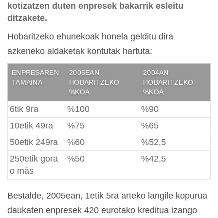
kotizatzen duten enpresek bakarrik esleitu
ditzakete.
Hobaritzeko ehunekoak honela gelditu dira
azkeneko aldaketak kontutak hartuta:
ENPRESAREN
2005EAN
2004AN
TAMAINA
HOBARITZEKO
HOBARITZEKO
%KOA
%KOA
6tik 9ra
%100
%90
10etik 49ra
%75
%65
50etik 249ra
%60
%52,5
250etik gora
%50
%42,5
o más
Bestalde, 2005ean, 1etik 5ra arteko langile kopurua
daukaten enpresek 420 eurotako kreditua izango