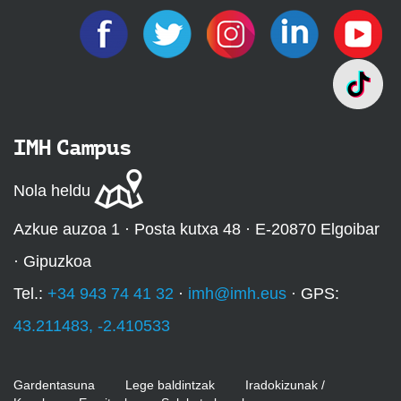
IMH Campus
Nola heldu
Azkue auzoa 1 · Posta kutxa 48 · E-20870 Elgoibar
· Gipuzkoa
Tel.:
+34 943 74 41 32
·
imh@imh.eus
· GPS:
43.211483, -2.410533
Gardentasuna
Lege baldintzak
Iradokizunak /