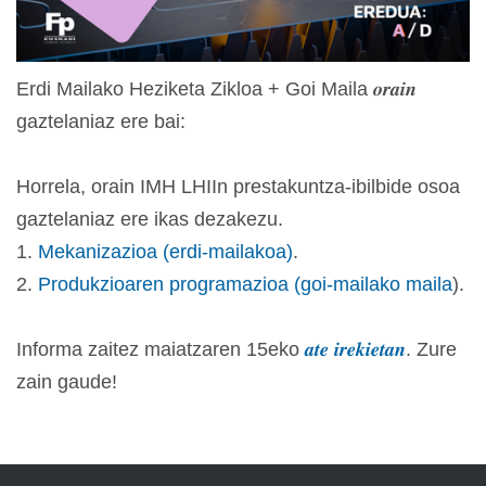
Erdi Mailako Heziketa Zikloa + Goi Maila 𝒐𝒓𝒂𝒊𝒏
gaztelaniaz ere bai:
Horrela, orain IMH LHIIn prestakuntza-ibilbide osoa
gaztelaniaz ere ikas dezakezu.
1.
Mekanizazioa (erdi-mailakoa)
.
2.
Produkzioaren programazioa (goi-mailako maila
).
Informa zaitez maiatzaren 15eko
𝒂𝒕𝒆 𝒊𝒓𝒆𝒌𝒊𝒆𝒕𝒂𝒏
. Zure
zain gaude!