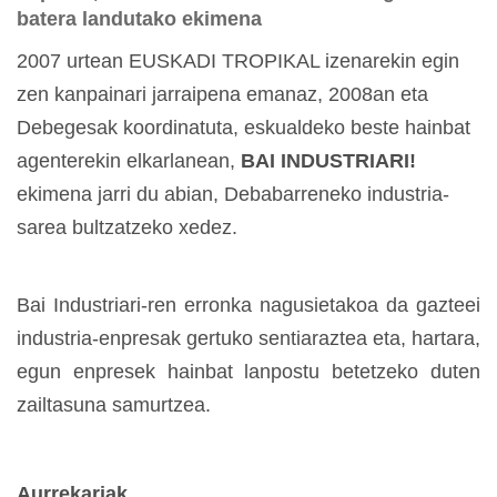
batera landutako ekimena
2007 urtean EUSKADI TROPIKAL izenarekin egin
zen kanpainari jarraipena emanaz, 2008an eta
Debegesak koordinatuta, eskualdeko beste hainbat
agenterekin elkarlanean,
BAI INDUSTRIARI!
ekimena jarri du abian, Debabarreneko industria-
sarea bultzatzeko xedez.
Bai Industriari-ren erronka nagusietakoa da gazteei
industria-enpresak gertuko sentiaraztea eta, hartara,
egun enpresek hainbat lanpostu betetzeko duten
zailtasuna samurtzea.
Aurrekariak