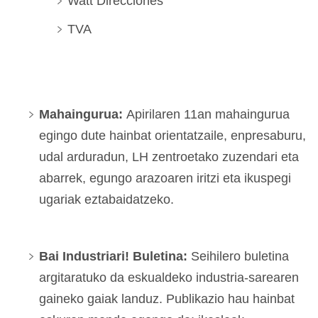
Watt Direcciones
TVA
Mahaingurua
:
Apirilaren 11an mahaingurua
egingo dute hainbat orientatzaile, enpresaburu,
udal arduradun, LH zentroetako zuzendari eta
abarrek, egungo arazoaren iritzi eta ikuspegi
ugariak eztabaidatzeko.
Bai Industriari! Buletina:
Seihilero buletina
argitaratuko da eskualdeko industria-sarearen
gaineko gaiak landuz. Publikazio hau hainbat