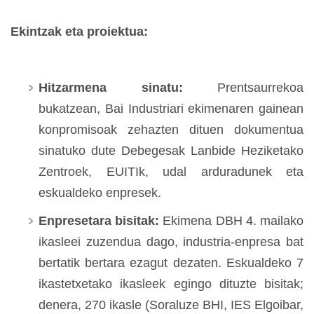
Ekintzak eta proiektua:
Hitzarmena sinatu:
Prentsaurrekoa
bukatzean, Bai Industriari ekimenaren gainean
konpromisoak zehazten dituen dokumentua
sinatuko dute Debegesak Lanbide Heziketako
Zentroek, EUITIk, udal arduradunek eta
eskualdeko enpresek.
Enpresetara bisitak:
Ekimena DBH 4. mailako
ikasleei zuzendua dago, industria-enpresa bat
bertatik bertara ezagut dezaten. Eskualdeko 7
ikastetxetako ikasleek egingo dituzte bisitak;
denera, 270 ikasle (Soraluze BHI, IES Elgoibar,