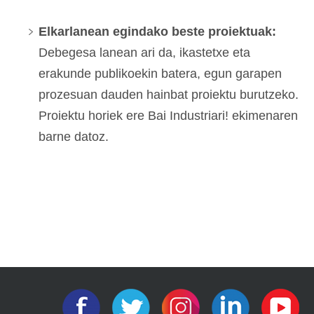
Elkarlanean egindako beste proiektuak
:
Debegesa lanean ari da, ikastetxe eta
erakunde publikoekin batera, egun garapen
prozesuan dauden hainbat proiektu burutzeko.
Proiektu horiek ere Bai Industriari! ekimenaren
barne datoz.