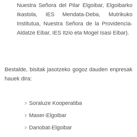
Nuestra Señora del Pilar Elgoibar, Elgoibarko
Ikastola, IES Mendata-Deba, Mutrikuko
Institutua, Nuestra Señora de la Providencia-
Aldatze Eibar, IES Itzio eta Mogel Isasi Eibar).
Bestalde, bisitak jasotzeko gogoz dauden enpresak
hauek dira:
Soraluze Kooperatiba
Maser-Elgoibar
Danobat-Elgoibar