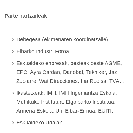
Parte hartzaileak
Debegesa (ekimenaren koordinatzaile).
Eibarko Industri Foroa
Eskualdeko enpresak, besteak beste AGME,
EPC, Ayra Cardan, Danobat, Tekniker, Jaz
Zubiarre, Wat Direcciones, Ina Rodisa, TVA…
Ikastetxeak: IMH, IMH Ingeniaritza Eskola,
Mutrikuko Institutua, Elgoibarko Institutua,
Armeria Eskola, Uni Eibar-Ermua, EUITI.
Eskualdeko Udalak.