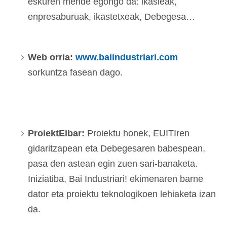
eskuren mende egongo da: ikasleak,
enpresaburuak, ikastetxeak, Debegesa…
Web orria:
www.baiindustriari.com
sorkuntza fasean dago.
ProiektEibar
:
Proiektu honek, EUITIren
gidaritzapean eta Debegesaren babespean,
pasa den astean egin zuen sari-banaketa.
Iniziatiba, Bai Industriari! ekimenaren barne
dator eta proiektu teknologikoen lehiaketa izan
da.