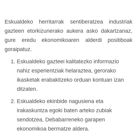
Eskualdeko herritarrak sentiberatzea industriak
gazteen etorkizunerako aukera asko dakartzanaz,
gure eredu ekonomikoaren alderdi positiboak
goraipatuz.
Eskualdeko gazteei kalitatezko informazio
nahiz esperientziak helaraztea, gerorako
ikasketak erabakitzeko orduan kontuan izan
ditzaten.
Eskualdeko ekinbide nagusiena eta
irakaskuntza egoki baten arteko zubiak
sendotzea, Debabarreneko garapen
ekonomikoa bermatze aldera.