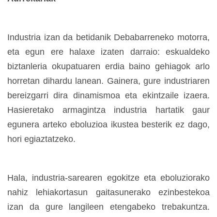
Industria izan da betidanik Debabarreneko motorra,
eta egun ere halaxe izaten darraio: eskualdeko
biztanleria okupatuaren erdia baino gehiagok arlo
horretan dihardu lanean. Gainera, gure industriaren
bereizgarri dira dinamismoa eta ekintzaile izaera.
Hasieretako armagintza industria hartatik gaur
egunera arteko eboluzioa ikustea besterik ez dago,
hori egiaztatzeko.
Hala, industria-sarearen egokitze eta eboluziorako
nahiz lehiakortasun gaitasunerako ezinbestekoa
izan da gure langileen etengabeko trebakuntza.