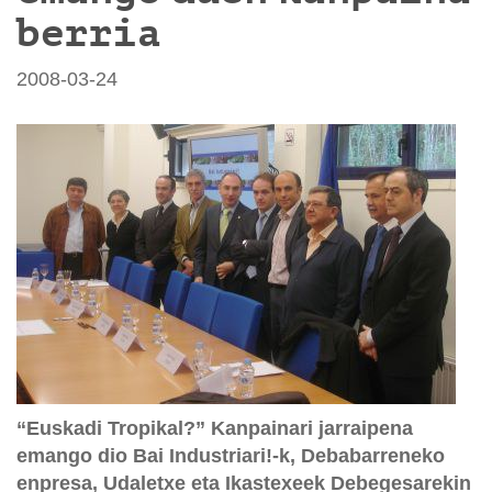
berria
2008-03-24
“Euskadi Tropikal?” Kanpainari jarraipena
emango dio Bai Industriari!-k, Debabarreneko
enpresa, Udaletxe eta Ikastexeek Debegesarekin