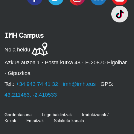
IMH Campus
Nola heldu
Azkue auzoa 1 · Posta kutxa 48 · E-20870 Elgoibar
· Gipuzkoa
Tel.:
+34 943 74 41 32
·
imh@imh.eus
· GPS:
43.211483, -2.410533
Gardentasuna
Lege baldintzak
Iradokizunak /
Kexak
Emaitzak
Salaketa kanala