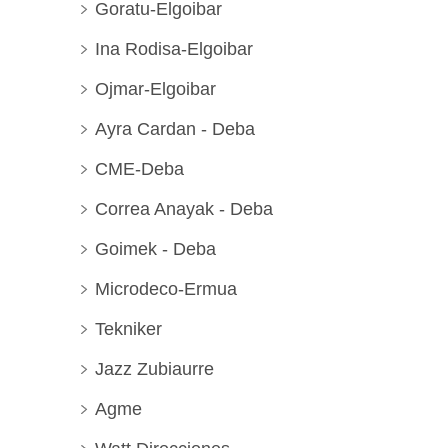
Goratu-Elgoibar
Ina Rodisa-Elgoibar
Ojmar-Elgoibar
Ayra Cardan - Deba
CME-Deba
Correa Anayak - Deba
Goimek - Deba
Microdeco-Ermua
Tekniker
Jazz Zubiaurre
Agme