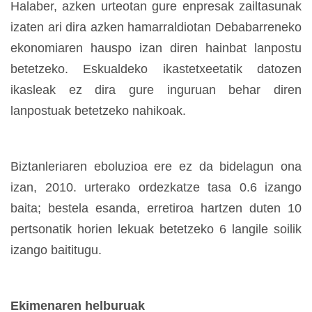
Halaber, azken urteotan gure enpresak zailtasunak
izaten ari dira azken hamarraldiotan Debabarreneko
ekonomiaren hauspo izan diren hainbat lanpostu
betetzeko. Eskualdeko ikastetxeetatik datozen
ikasleak ez dira gure inguruan behar diren
lanpostuak betetzeko nahikoak.
Biztanleriaren eboluzioa ere ez da bidelagun ona
izan, 2010. urterako ordezkatze tasa 0.6 izango
baita; bestela esanda, erretiroa hartzen duten 10
pertsonatik horien lekuak betetzeko 6 langile soilik
izango baititugu.
Ekimenaren helburuak