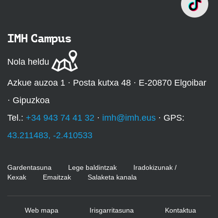
IMH Campus
Nola heldu
Azkue auzoa 1 · Posta kutxa 48 · E-20870 Elgoibar
· Gipuzkoa
Tel.:
+34 943 74 41 32
·
imh@imh.eus
· GPS:
43.211483, -2.410533
Gardentasuna
Lege baldintzak
Iradokizunak /
Kexak
Emaitzak
Salaketa kanala
Web mapa
Irisgarritasuna
Kontaktua