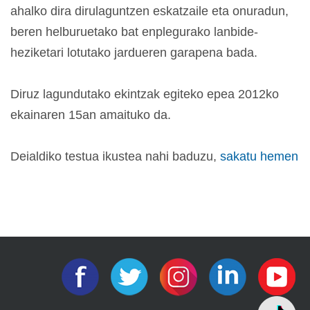
ahalko dira dirulaguntzen eskatzaile eta onuradun,
beren helburuetako bat enplegurako lanbide-
heziketari lotutako jardueren garapena bada.
Diruz lagundutako ekintzak egiteko epea 2012ko
ekainaren 15an amaituko da.
Deialdiko testua ikustea nahi baduzu,
sakatu hemen