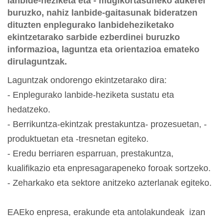
lanbide-heziketa eta - mugikortasuneko aukerei
buruzko, nahiz lanbide-gaitasunak bideratzen
dituzten enplegurako lanbideheziketako
ekintzetarako sarbide ezberdinei buruzko
informazioa, laguntza eta orientazioa emateko
dirulaguntzak.
Laguntzak ondorengo ekintzetarako dira:
- Enplegurako lanbide-heziketa sustatu eta
hedatzeko.
- Berrikuntza-ekintzak prestakuntza- prozesuetan, -
produktuetan eta -tresnetan egiteko.
- Eredu berriaren esparruan, prestakuntza,
kualifikazio eta enpresagarapeneko foroak sortzeko.
- Zeharkako eta sektore anitzeko azterlanak egiteko.
EAEko enpresa, erakunde eta antolakundeak izan