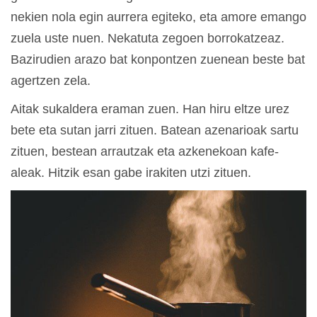
nekien nola egin aurrera egiteko, eta amore emango
zuela uste nuen. Nekatuta zegoen borrokatzeaz.
Bazirudien arazo bat konpontzen zuenean beste bat
agertzen zela.
Aitak sukaldera eraman zuen. Han hiru eltze urez
bete eta sutan jarri zituen. Batean azenarioak sartu
zituen, bestean arrautzak eta azkenekoan kafe-
aleak. Hitzik esan gabe irakiten utzi zituen.