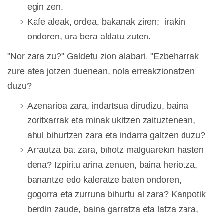
egin zen.
Kafe aleak, ordea, bakanak ziren; irakin
ondoren, ura bera aldatu zuten.
"Nor zara zu?" Galdetu zion alabari. "Ezbeharrak
zure atea jotzen duenean, nola erreakzionatzen
duzu?
Azenarioa zara, indartsua dirudizu, baina
zoritxarrak eta minak ukitzen zaituztenean,
ahul bihurtzen zara eta indarra galtzen duzu?
Arrautza bat zara, bihotz malguarekin hasten
dena? Izpiritu arina zenuen, baina heriotza,
banantze edo kaleratze baten ondoren,
gogorra eta zurruna bihurtu al zara? Kanpotik
berdin zaude, baina garratza eta latza zara,