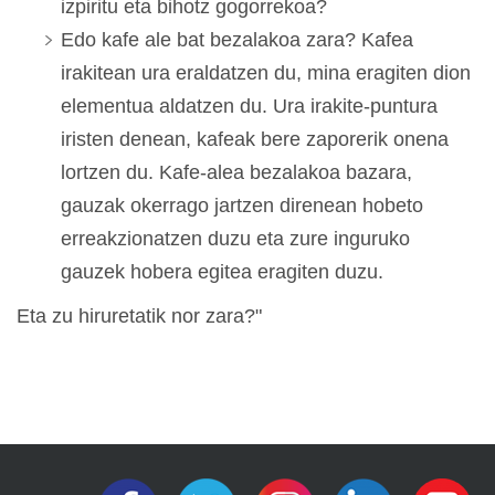
izpiritu eta bihotz gogorrekoa?
Edo kafe ale bat bezalakoa zara? Kafea
irakitean ura eraldatzen du, mina eragiten dion
elementua aldatzen du. Ura irakite-puntura
iristen denean, kafeak bere zaporerik onena
lortzen du. Kafe-alea bezalakoa bazara,
gauzak okerrago jartzen direnean hobeto
erreakzionatzen duzu eta zure inguruko
gauzek hobera egitea eragiten duzu.
Eta zu hiruretatik nor zara?"