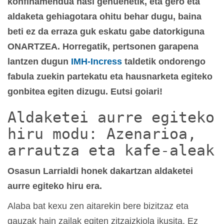
konfinamendua hasi genuenetik, eta gero eta
aldaketa gehiagotara ohitu behar dugu, baina
beti ez da erraza guk eskatu gabe datorkiguna
ONARTZEA. Horregatik, pertsonen garapena
lantzen dugun
IMH-Incress
taldetik ondorengo
fabula zuekin partekatu eta hausnarketa egiteko
gonbitea egiten dizugu. Eutsi goiari!
Aldaketei aurre egiteko
hiru modu: Azenarioa,
arrautza eta kafe-aleak
Osasun Larrialdi honek dakartzan aldaketei
aurre egiteko hiru era.
Alaba bat kexu zen aitarekin bere bizitzaz eta
gauzak hain zailak egiten zitzaizkiola ikusita. Ez