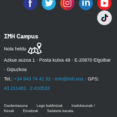
IMH Campus
Nola heldu
Azkue auzoa 1 · Posta kutxa 48 · E-20870 Elgoibar
· Gipuzkoa
Tel.:
+34 943 74 41 32
·
imh@imh.eus
· GPS:
43.211483, -2.410533
Gardentasuna
Lege baldintzak
Iradokizunak /
Kexak
Emaitzak
Salaketa kanala