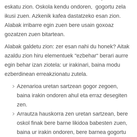
eskatu zion. Oskola kendu ondoren, gogortu zela
ikusi zuen. Azkenik kafea dastatzeko esan zion.
Alabak irribarre egin zuen bere usain goxoaz
gozatzen zuen bitartean.
Alabak galdetu zion: zer esan nahi du honek? Aitak
azaldu zion hiru elementuek "ezbehar" berari aurre
egin behar izan ziotela: ur irakinari, baina modu
ezberdinean erreakzionatu zutela.
Azenarioa uretan sartzean gogor zegoen,
baina irakin ondoren ahul eta erraz desegiten
zen.
Arrautza hauskorra zen uretan sartzean, bere
oskol finak bere barne likidoa babesten zuen,
baina ur irakin ondoren, bere barnea gogortu