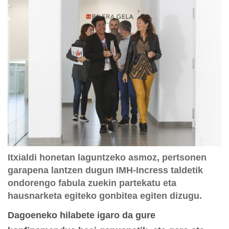
Itxialdi honetan laguntzeko asmoz, pertsonen
garapena lantzen dugun IMH-Incress taldetik
ondorengo fabula zuekin partekatu eta
hausnarketa egiteko gonbitea egiten dizugu.
Dagoeneko hilabete igaro da gure