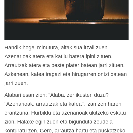
Handik hogei minutura, aitak sua itzali zuen.
Azenarioak atera eta katilu batera ipini zituen.
Arrautzak atera eta beste plater batean jarri zituen.
Azkenean, kafea iragazi eta hirugarren ontzi batean
jarri zuen.
Alabari esan zion: "Alaba, zer ikusten duzu?
"Azenarioak, arrautzak eta kafea", izan zen haren
erantzuna. Hurbildu eta azenarioak ukitzeko eskatu
zion. Halaxe egin zuen eta bigunduta zeudela
konturatu zen. Gero, arrautza hartu eta puskatzeko